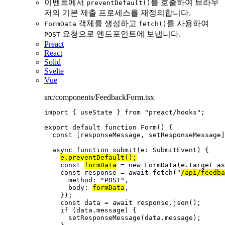
이벤트에서
를 호출하여 브라우
preventDefault()
저의 기본 제출 프로세스를 재정의합니다.
객체를 생성하고
를 사용하여
FormData
fetch()
요청으로 엔드포인트에 보냅니다.
POST
Preact
React
Solid
Svelte
Vue
src/components/FeedbackForm.tsx
import
 { useState } 
from
"
preact/hooks
"
;
export
default
function
Form
()
 {
const [
responseMessage
,
setResponseMessage
]
async
function
submit
(
e
:
SubmitEvent
)
 {
e
.
preventDefault
();
const 
formData
 = 
new
FormData
(e
.
target
 as
const 
response
 = await 
fetch
(
"
/api/feedba
method: 
"
POST
"
,
body: 
formData
,
}
);
const 
data
 = await 
response
.
json
();
if
 (data
.
message
) {
setResponseMessage
(data
.
message
);