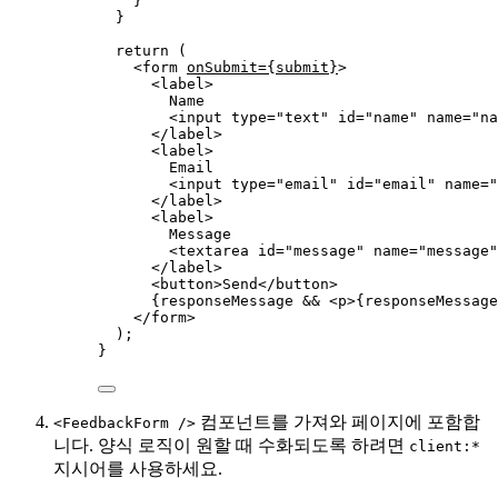
}
}
return
 (
<
form
onSubmit
=
{
submit
}
>
<
label
>
Name
<
input
type
=
"
text
"
id
=
"
name
"
name
=
"
na
</
label
>
<
label
>
Email
<
input
type
=
"
email
"
id
=
"
email
"
name
=
"
</
label
>
<
label
>
Message
<
textarea
id
=
"
message
"
name
=
"
message
"
</
label
>
<
button
>
Send
</
button
>
{
responseMessage 
&&
<
p
>
{
responseMessage
</
form
>
);
}
컴포넌트를 가져와 페이지에 포함합
<FeedbackForm />
니다. 양식 로직이 원할 때 수화되도록 하려면
client:*
지시어를 사용하세요.