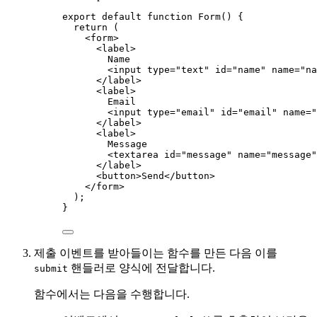
export
default
function
Form
()
 {
return
 (
<
form
>
<
label
>
Name
<
input
type
=
"
text
"
id
=
"
name
"
name
=
"
na
</
label
>
<
label
>
Email
<
input
type
=
"
email
"
id
=
"
email
"
name
=
"
</
label
>
<
label
>
Message
<
textarea
id
=
"
message
"
name
=
"
message
"
</
label
>
<
button
>
Send
</
button
>
</
form
>
);
}
제출 이벤트를 받아들이는 함수를 만든 다음 이를
핸들러로 양식에 전달합니다.
submit
함수에서는 다음을 수행합니다.