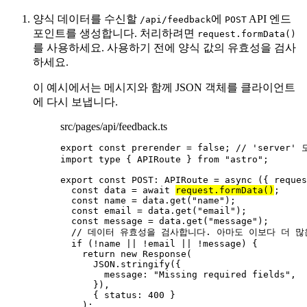
양식 데이터를 수신할
에
API 엔드
/api/feedback
POST
포인트를 생성합니다. 처리하려면
request.formData()
를 사용하세요. 사용하기 전에 양식 값의 유효성을 검사
하세요.
이 예시에서는 메시지와 함께 JSON 객체를 클라이언트
에 다시 보냅니다.
src/pages/api/feedback.ts
export const 
prerender
 = 
false
; 
// 'server
import
type
 { APIRoute } 
from
"
astro
"
;
export const 
POST
:
APIRoute
 = async 
(
{ 
reques
const 
data
 = await 
request
.
formData
()
;
const 
name
 = 
data
.
get
(
"
name
"
)
;
const 
email
 = 
data
.
get
(
"
email
"
)
;
const 
message
 = 
data
.
get
(
"
message
"
)
;
// 데이터 유효성을 검사합니다. 아마도 이보다 더 
if 
(
!
name
 || !
email
 || !
message)
 {
return 
new
Response
(
JSON
.
stringify
(
{
message: 
"
Missing required fields
"
,
}
)
,
{ status: 
400
 }
)
;