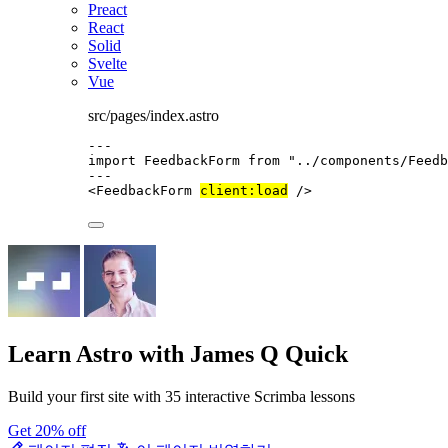
Preact
React
Solid
Svelte
Vue
src/pages/index.astro
---
import
 FeedbackForm 
from
"
../components/Feedb
---
<
FeedbackForm
client:load
 />
Learn Astro
with James Q Quick
Build your first site with 35 interactive Scrimba lessons
Get 20% off