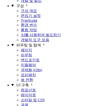
개발 및 빌드
구성
구성 개요
편집기 설정
TypeScript
환경 변수
통합 작업
AI를 사용하여 빌드하기
개발자 도구 모음
라우팅 및 탐색
페이지
라우팅
엔드포인트
미들웨어
국제화 (i18n)
프리페치
뷰 전환
UI 구축
컴포넌트
레이아웃
스타일 및 CSS
글꼴