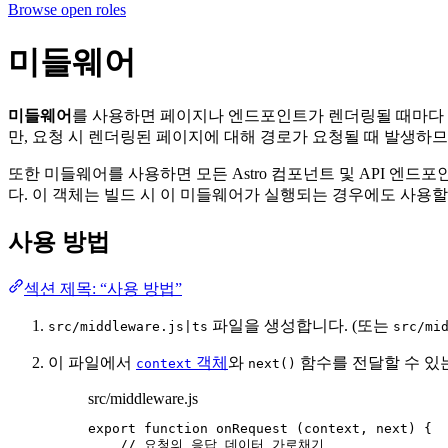
Browse open roles
미들웨어
미들웨어
를 사용하면 페이지나 엔드포인트가 렌더링될 때마다 
만, 요청 시 렌더링된 페이지에 대해 경로가 요청될 때 발생하
또한 미들웨어를 사용하면 모든 Astro 컴포넌트 및 API 엔드
다. 이 객체는 빌드 시 이 미들웨어가 실행되는 경우에도 사용할
사용 방법
섹션 제목: “사용 방법”
파일을 생성합니다. (또는
src/middleware.js|ts
src/mi
이 파일에서
객체
와
함수를 전달할 수 있
context
next()
src/middleware.js
export
function
onRequest
(
context
, 
next
)
 {
// 요청의 응답 데이터 가로채기