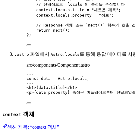
// 선택적으로 `locals`의 속성을 수정합니다.
context
.
locals
.
title
=
"
새로운 제목
"
;
context
.
locals
.
property
=
"
정보
"
;
// Response 객체 또는 `next()` 함수의 호출
return
next
();
};
파일에서
를 통해 응답 데이터를 사
.astro
Astro.locals
src/components/Component.astro
---
const 
data
 = 
Astro
.
locals
;
---
<
h1
>
{
data
.
title
}
</
h1
>
<
p
>
{
data
.
property
}
 속성은 미들웨어로부터 전달되었
객체
context
섹션 제목: “context 객체”