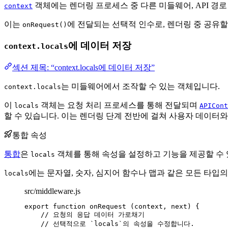
객체에는 렌더링 프로세스 중 다른 미들웨어, API 경로
context
이는
에 전달되는 선택적 인수로, 렌더링 중 공유
onRequest()
에 데이터 저장
context.locals
섹션 제목: “context.locals에 데이터 저장”
는 미들웨어에서 조작할 수 있는 객체입니다.
context.locals
이
객체는 요청 처리 프로세스를 통해 전달되며
locals
APICont
할 수 있습니다. 이는 렌더링 단계 전반에 걸쳐 사용자 데이터
통합 속성
통합
은
객체를 통해 속성을 설정하고 기능을 제공할 수 
locals
에는 문자열, 숫자, 심지어 함수나 맵과 같은 모든 타입
locals
src/middleware.js
export
function
onRequest
(
context
, 
next
)
 {
// 요청의 응답 데이터 가로채기
// 선택적으로 `locals`의 속성을 수정합니다.