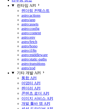
라우팅 참조
런타임 API
렌더링 컨텍스트
astro:actions
astro/app
astro:assets
astro:config
astro:content
astro:env
astro/fetch
astro/hono
astro:i18n
astro:middleware
astro:static-paths
astro:transitions
astro/zod
기타 개발 API
통합 API
어댑터 API
렌더러 API
콘텐츠 로더 API
이미지 서비스 API
개발 툴바 앱 API
세션 드라이버 API