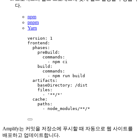
다.
npm
pnpm
Yarn
version
: 
1
frontend
:
phases
:
preBuild
:
commands
:
- 
npm ci
build
:
commands
:
- 
npm run build
artifacts
:
baseDirectory
: 
/dist
files
:
- 
'
**/*
'
cache
:
paths
:
- 
node_modules/**/*
Amplify는 커밋을 저장소에 푸시할 때 자동으로 웹 사이트를
배포하고 업데이트합니다.