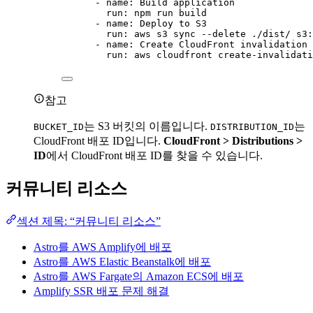
- 
name
: 
Build application
run
: 
npm run build
- 
name
: 
Deploy to S3
run
: 
aws s3 sync --delete ./dist/ s3:
- 
name
: 
Create CloudFront invalidation
run
: 
aws cloudfront create-invalidati
참고
는 S3 버킷의 이름입니다.
는
BUCKET_ID
DISTRIBUTION_ID
CloudFront 배포 ID입니다.
CloudFront > Distributions >
ID
에서 CloudFront 배포 ID를 찾을 수 있습니다.
커뮤니티 리소스
섹션 제목: “커뮤니티 리소스”
Astro를 AWS Amplify에 배포
Astro를 AWS Elastic Beanstalk에 배포
Astro를 AWS Fargate의 Amazon ECS에 배포
Amplify SSR 배포 문제 해결