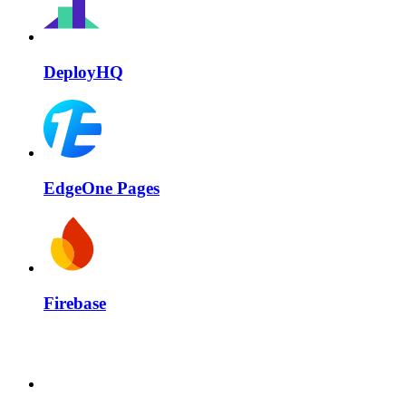
DeployHQ
EdgeOne Pages
Firebase