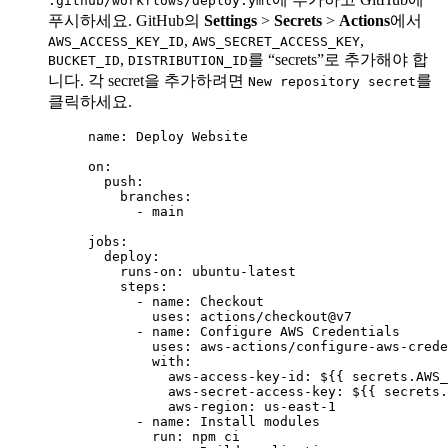
.github/workflows/deploy.yml
푸시하세요. GitHub의
Settings
>
Secrets
>
Actions
에서
,
,
AWS_ACCESS_KEY_ID
AWS_SECRET_ACCESS_KEY
,
를 “secrets”로 추가해야 합
BUCKET_ID
DISTRIBUTION_ID
니다. 각 secret을 추가하려면
를
New repository secret
클릭하세요.
name
: 
Deploy Website
on
:
push
:
branches
:
- 
main
jobs
:
deploy
:
runs-on
: 
ubuntu-latest
steps
:
- 
name
: 
Checkout
uses
: 
actions/checkout@v7
- 
name
: 
Configure AWS Credentials
uses
: 
aws-actions/configure-aws-crede
with
:
aws-access-key-id
: 
${{ secrets.AWS_
aws-secret-access-key
: 
${{ secrets.
aws-region
: 
us-east-1
- 
name
: 
Install modules
run
: 
npm ci