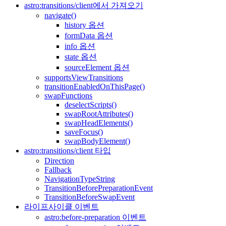
astro:transitions/client에서 가져오기
navigate()
history 옵션
formData 옵션
info 옵션
state 옵션
sourceElement 옵션
supportsViewTransitions
transitionEnabledOnThisPage()
swapFunctions
deselectScripts()
swapRootAttributes()
swapHeadElements()
saveFocus()
swapBodyElement()
astro:transitions/client 타입
Direction
Fallback
NavigationTypeString
TransitionBeforePreparationEvent
TransitionBeforeSwapEvent
라이프사이클 이벤트
astro:before-preparation 이벤트