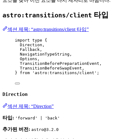
요소를 찾아 이전 요소를 다시 제자리로 바꿉니다.
타입
astro:transitions/client
섹션 제목: “astro:transitions/client 타입”
import
type
 {
Direction,
Fallback,
NavigationTypeString,
Options,
TransitionBeforePreparationEvent,
TransitionBeforeSwapEvent,
} 
from
'
astro:transitions/client
'
;
Direction
섹션 제목: “Direction”
타입:
'forward' | 'back'
추가된 버전:
astro@3.2.0