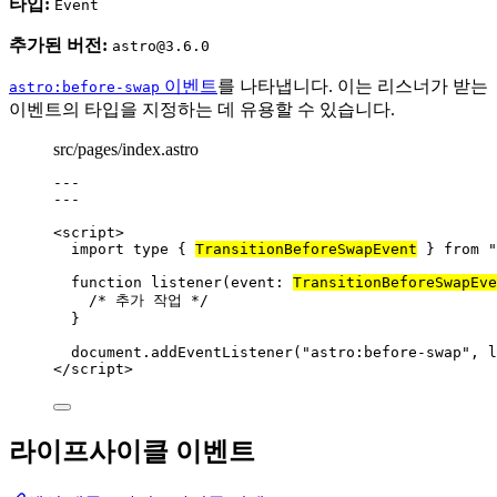
타입:
Event
추가된 버전:
astro@3.6.0
이벤트
를 나타냅니다. 이는 리스너가 받는
astro:before-swap
이벤트의 타입을 지정하는 데 유용할 수 있습니다.
src/pages/index.astro
---
---
<
script
>
import
type
 { 
TransitionBeforeSwapEvent
 } 
from
"
function
listener
(
event
:
TransitionBeforeSwapEve
/* 추가 작업 */
}
document
.
addEventListener
(
"
astro:before-swap
"
, 
l
</
script
>
라이프사이클 이벤트