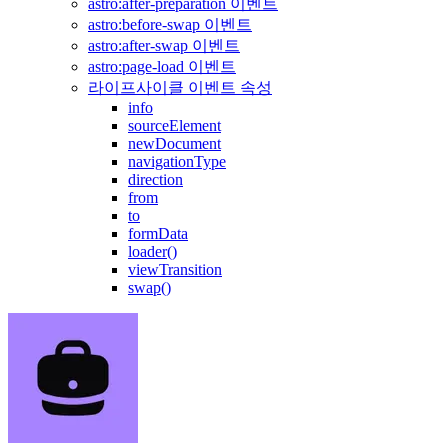
astro:after-preparation 이벤트
astro:before-swap 이벤트
astro:after-swap 이벤트
astro:page-load 이벤트
라이프사이클 이벤트 속성
info
sourceElement
newDocument
navigationType
direction
from
to
formData
loader()
viewTransition
swap()