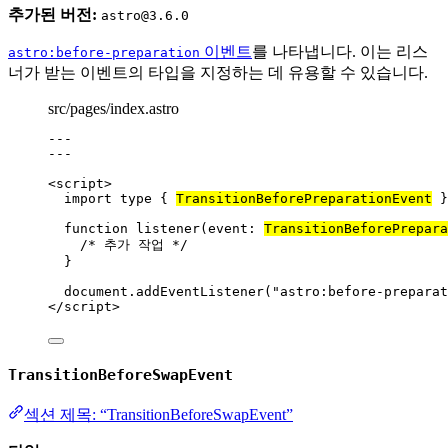
추가된 버전:
astro@3.6.0
이벤트
를 나타냅니다. 이는 리스
astro:before-preparation
너가 받는 이벤트의 타입을 지정하는 데 유용할 수 있습니다.
src/pages/index.astro
---
---
<
script
>
import
type
 { 
TransitionBeforePreparationEvent
 }
function
listener
(
event
:
TransitionBeforePrepara
/* 추가 작업 */
}
document
.
addEventListener
(
"
astro:before-preparat
</
script
>
TransitionBeforeSwapEvent
섹션 제목: “TransitionBeforeSwapEvent”