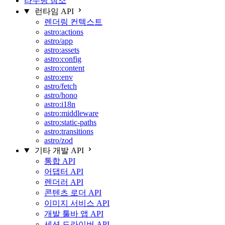
라우팅 참조
런타임 API
렌더링 컨텍스트
astro:actions
astro/app
astro:assets
astro:config
astro:content
astro:env
astro/fetch
astro/hono
astro:i18n
astro:middleware
astro:static-paths
astro:transitions
astro/zod
기타 개발 API
통합 API
어댑터 API
렌더러 API
콘텐츠 로더 API
이미지 서비스 API
개발 툴바 앱 API
세션 드라이버 API