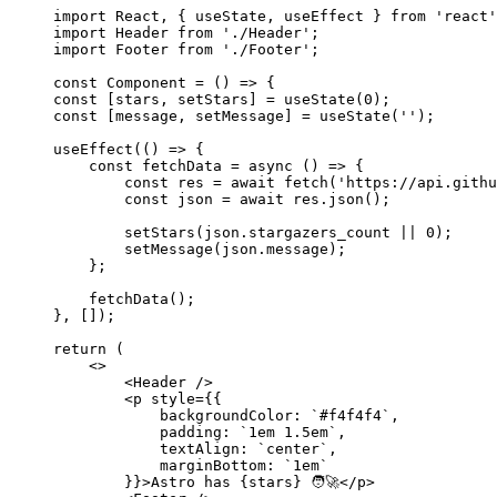
import
 React, { useState, useEffect } 
from
'
react
'
import
 Header 
from
'
./Header
'
;
import
 Footer 
from
'
./Footer
'
;
const 
Component
 = 
()
 => {
const [
stars
, 
setStars
] = 
useState
(
0
)
;
const [
message
, 
setMessage
] = 
useState
(
''
)
;
useEffect
(
()
 => {
const 
fetchData
 = async 
()
 => {
const 
res
 = await 
fetch
(
'
https://api.githu
const 
json
 = await 
res
.
json
()
;
setStars
(
json
.
stargazers_count
 || 
0
)
;
setMessage
(
json
.
message
)
;
};
fetchData
()
;
},
 [])
;
return 
(
<>
<
Header
 />
<
p
style
=
{
{
backgroundColor: 
`
#f4f4f4
`
,
padding: 
`
1em 1.5em
`
,
textAlign: 
`
center
`
,
marginBottom: 
`
1em
`
}
}
>
Astro has 
{
stars
}
 🧑‍🚀
</
p
>