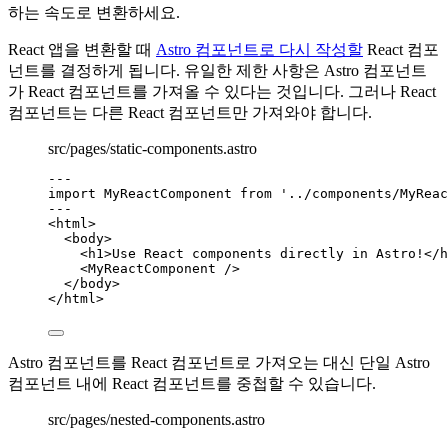
하는 속도로 변환하세요.
React 앱을 변환할 때
Astro 컴포넌트로 다시 작성할
React 컴포
넌트를 결정하게 됩니다. 유일한 제한 사항은 Astro 컴포넌트
가 React 컴포넌트를 가져올 수 있다는 것입니다. 그러나 React
컴포넌트는 다른 React 컴포넌트만 가져와야 합니다.
src/pages/static-components.astro
---
import
 MyReactComponent 
from
'
../components/MyReac
---
<
html
>
<
body
>
<
h1
>
Use React components directly in Astro!
</
h
<
MyReactComponent
 />
</
body
>
</
html
>
Astro 컴포넌트를 React 컴포넌트로 가져오는 대신 단일 Astro
컴포넌트 내에 React 컴포넌트를 중첩할 수 있습니다.
src/pages/nested-components.astro