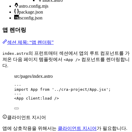
index.astro
astro.config.mjs
package.json
tsconfig.json
앱 렌더링
섹션 제목: “앱 렌더링”
의 프런트매터 섹션에서 앱의 루트 컴포넌트를 가
index.astro
져온 다음 페이지 템플릿에서
컴포넌트를 렌더링합니
<App />
다.
src/pages/index.astro
---
import
 App 
from
'
../cra-project/App.jsx
'
;
---
<
App
client:load
 />
클라이언트 지시어
앱에 상호작용을 위해서는
클라이언트 지시어
가 필요합니다.