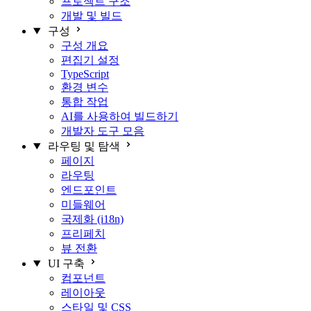
프로젝트 구조
개발 및 빌드
구성
구성 개요
편집기 설정
TypeScript
환경 변수
통합 작업
AI를 사용하여 빌드하기
개발자 도구 모음
라우팅 및 탐색
페이지
라우팅
엔드포인트
미들웨어
국제화 (i18n)
프리페치
뷰 전환
UI 구축
컴포넌트
레이아웃
스타일 및 CSS