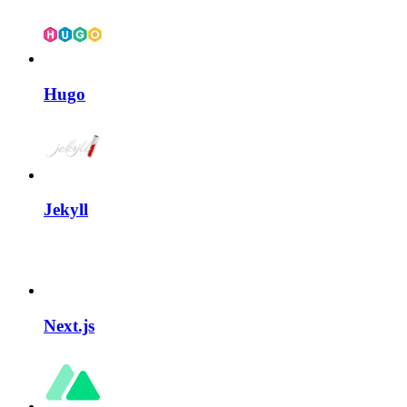
Hugo
Jekyll
Next.js