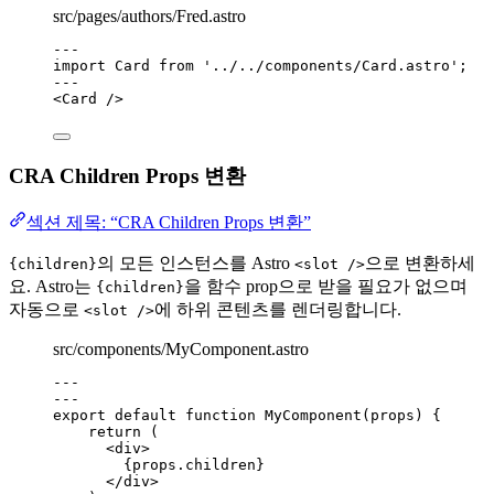
src/pages/authors/Fred.astro
---
import
 Card 
from
'
../../components/Card.astro
'
;
---
<
Card
 />
CRA Children Props 변환
섹션 제목: “CRA Children Props 변환”
의 모든 인스턴스를 Astro
으로 변환하세
{children}
<slot />
요. Astro는
을 함수 prop으로 받을 필요가 없으며
{children}
자동으로
에 하위 콘텐츠를 렌더링합니다.
<slot />
src/components/MyComponent.astro
---
---
export default function MyComponent(props) 
{
return
 (
<
div
>
{
props
.
children
}
</
div
>