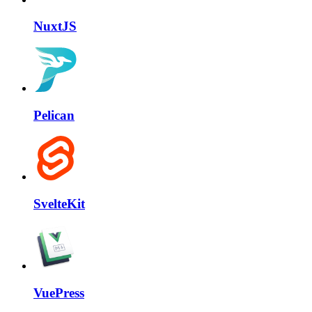
NuxtJS
Pelican
SvelteKit
VuePress