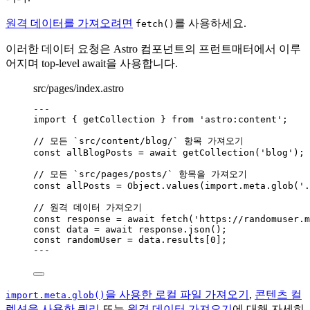
원격 데이터를 가져오려면
를 사용하세요.
fetch()
이러한 데이터 요청은 Astro 컴포넌트의 프런트매터에서 이루
어지며 top-level await을 사용합니다.
src/pages/index.astro
---
import
 { getCollection } 
from
'
astro:content
'
;
// 모든 `src/content/blog/` 항목 가져오기
const 
allBlogPosts
 = await 
getCollection
(
'
blog
'
);
// 모든 `src/pages/posts/` 항목을 가져오기
const 
allPosts
 = 
Object
.
values
(
import.
meta
.
glob
(
'
.
// 원격 데이터 가져오기
const 
response
 = await 
fetch
(
'
https://randomuser.m
const 
data
 = await 
response
.
json
();
const 
randomUser
 = 
data
.
results
[
0
];
---
을 사용한 로컬 파일 가져오기
,
콘텐츠 컬
import.meta.glob()
렉션을 사용한 쿼리
또는
원격 데이터 가져오기
에 대해 자세히