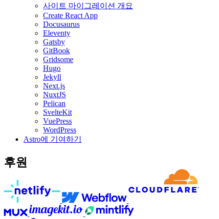
사이트 마이그레이션 개요
Create React App
Docusaurus
Eleventy
Gatsby
GitBook
Gridsome
Hugo
Jekyll
Next.js
NuxtJS
Pelican
SvelteKit
VuePress
WordPress
Astro에 기여하기
후원