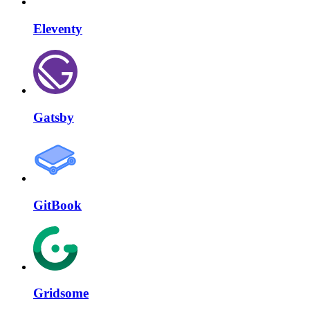
Eleventy
Gatsby
GitBook
Gridsome