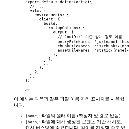
export
default
defineConfig
({
// ...
vite: {
environments: {
client: {
build: {
rollupOptions: {
output: {
// `outDir` 기준 상대 경로 이름
entryFileNames: 
'
js/[name]-[has
chunkFileNames: 
'
js/chunks/[nam
assetFileNames: 
'
static/[name]-
},
},
},
},
},
},
});
이 예시는 다음과 같은 파일 이름 자리 표시자를 사용합
니다.
: 파일의 원래 이름 (확장자 및 경로 없음)
[name]
: 파일에 대해 생성된 콘텐츠 기반 해시로,
[hash]
캐시 버스팅에 중요합니다. 길이를 지정할 수도 있