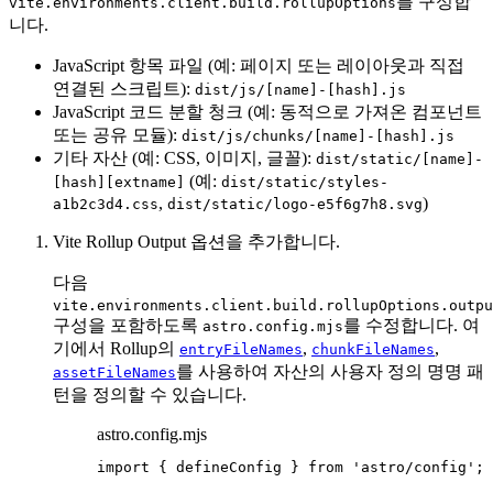
를 구성합
vite.environments.client.build.rollupOptions
니다.
JavaScript 항목 파일 (예: 페이지 또는 레이아웃과 직접
연결된 스크립트):
dist/js/[name]-[hash].js
JavaScript 코드 분할 청크 (예: 동적으로 가져온 컴포넌트
또는 공유 모듈):
dist/js/chunks/[name]-[hash].js
기타 자산 (예: CSS, 이미지, 글꼴):
dist/static/[name]-
(예:
[hash][extname]
dist/static/styles-
,
)
a1b2c3d4.css
dist/static/logo-e5f6g7h8.svg
Vite Rollup Output 옵션을 추가합니다.
다음
vite.environments.client.build.rollupOptions.outpu
구성을 포함하도록
를 수정합니다. 여
astro.config.mjs
기에서 Rollup의
,
,
entryFileNames
chunkFileNames
를 사용하여 자산의 사용자 정의 명명 패
assetFileNames
턴을 정의할 수 있습니다.
astro.config.mjs
import
 { defineConfig } 
from
'
astro/config
'
;