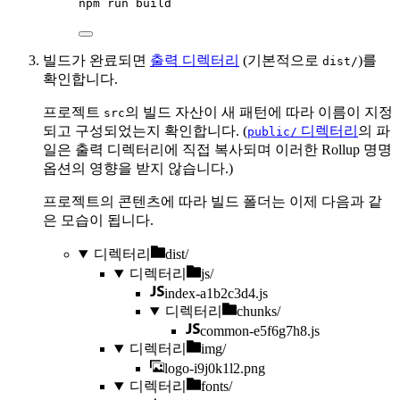
npm
run
build
빌드가 완료되면
출력 디렉터리
(기본적으로
)를
dist/
확인합니다.
프로젝트
의 빌드 자산이 새 패턴에 따라 이름이 지정
src
되고 구성되었는지 확인합니다. (
디렉터리
의 파
public/
일은 출력 디렉터리에 직접 복사되며 이러한 Rollup 명명
옵션의 영향을 받지 않습니다.)
프로젝트의 콘텐츠에 따라 빌드 폴더는 이제 다음과 같
은 모습이 됩니다.
디렉터리
dist/
디렉터리
js/
index-a1b2c3d4.js
디렉터리
chunks/
common-e5f6g7h8.js
디렉터리
img/
logo-i9j0k1l2.png
디렉터리
fonts/