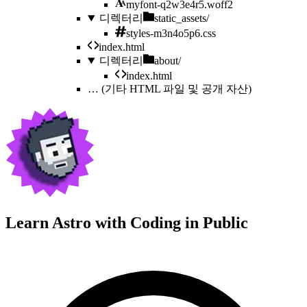
myfont-q2w3e4r5.woff2
디렉터리
static_assets/
styles-m3n4o5p6.css
index.html
디렉터리
about/
index.html
…
(기타 HTML 파일 및 공개 자산)
Learn Astro with
Coding in Public