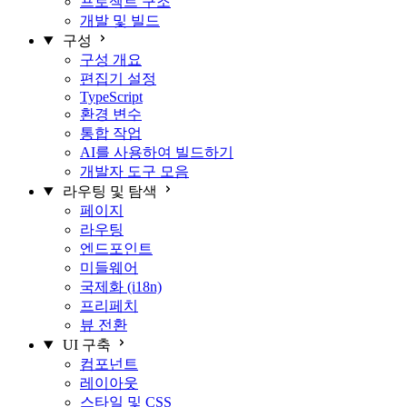
프로젝트 구조
개발 및 빌드
구성
구성 개요
편집기 설정
TypeScript
환경 변수
통합 작업
AI를 사용하여 빌드하기
개발자 도구 모음
라우팅 및 탐색
페이지
라우팅
엔드포인트
미들웨어
국제화 (i18n)
프리페치
뷰 전환
UI 구축
컴포넌트
레이아웃
스타일 및 CSS