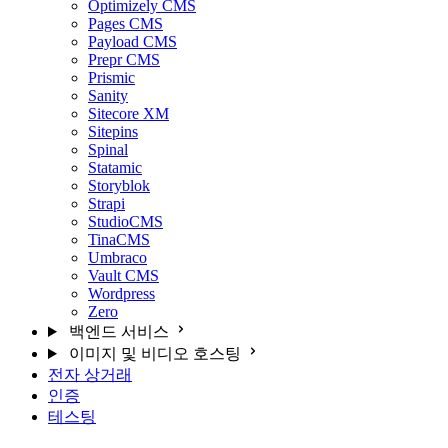
Optimizely CMS
Pages CMS
Payload CMS
Prepr CMS
Prismic
Sanity
Sitecore XM
Sitepins
Spinal
Statamic
Storyblok
Strapi
StudioCMS
TinaCMS
Umbraco
Vault CMS
Wordpress
Zero
백엔드 서비스
이미지 및 비디오 호스팅
전자 상거래
인증
테스팅