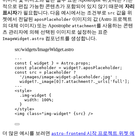
적으로 편집 가능한 콘텐츠가 포함되어 있지 않기 때문에
자리
표시자
가 필요합니다. 다음 예시에서는 조건부로
값을 위
src
젯에서 전달된
이미지의 값 (Astro 프로젝트
aposPlaceholder
의 대체 이미지) 또는 Apostrophe
를 사용하는 콘텐
attachment
츠 관리자에 의해 선택된 이미지로 설정하는 표준
컴포넌트를 생성합니다.
ImageWidget.astro
src/widgets/ImageWidget.astro
--
-
const { 
widget
 } = 
Astro
.
props
;
const 
placeholder
 = 
widget
?.
aposPlaceholder
;
const 
src
 = 
placeholder
 ?
'
/images/image-widget-placeholder.jpg
'
 :
widget
?.
_image
[
0
]
?.
attachment
?.
_urls
[
'
full
'
];
--
-
<
style
>
.img-widget 
{
width
: 
100
%
;
}
</
style
>
<
img
class
=
"
img-widget
"
{
src
}
 />
더 많은 예시를 보려면
시작 프로젝트 위젯 예
astro-frontend