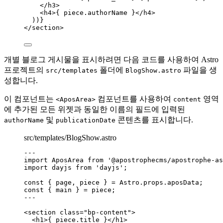
</
h3
>
<
h4
>
{
piece
.
authorName
}
</
h4
>
))
}
</
section
>
개별 블로그 게시물을 표시하려면 다음 코드를 사용하여 Astro
프로젝트의
폴더에
파일을 생
src/templates
BlogShow.astro
성합니다.
이 컴포넌트는
컴포넌트를 사용하여
영역
<AposArea>
content
에 추가된 모든 위젯과 동일한 이름의 필드에 입력된
및
콘텐츠를 표시합니다.
authorName
publicationDate
src/templates/BlogShow.astro
--
-
import
 AposArea 
from
'
@apostrophecms/apostrophe-as
import
 dayjs 
from
'
dayjs
'
;
const { 
page
, 
piece
 } = 
Astro
.
props
.
aposData
;
const { 
main
 } = 
piece
;
--
-
<
section
class
=
"
bp-content
"
>
<
h1
>
{
piece
.
title
}
</
h1
>