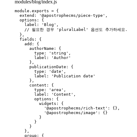
modules/blog/index.js
module
.
exports
=
 {
extend: 
'
@apostrophecms/piece-type
'
,
options: {
label: 
'
Blog
'
,
// 필요한 경우 'pluralLabel' 옵션도 추가하세요.
},
fields: {
add: {
authorName: {
type: 
'
string
'
,
label: 
'
Author
'
},
publicationDate: {
type: 
'
date
'
,
label: 
'
Publication date
'
},
content: {
type: 
'
area
'
,
label: 
'
Content
'
,
options: {
widgets: {
'
@apostrophecms/rich-text
'
: {},
'
@apostrophecms/image
'
: {}
}
}
}
},
group: {