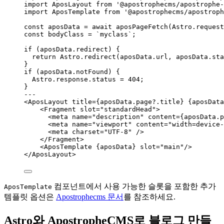
import
 AposLayout 
from
'
@apostrophecms/apostrophe-
import
 AposTemplate 
from
'
@apostrophecms/apostroph
const 
aposData
 = await 
aposPageFetch
(
Astro
.
request
const 
bodyClass
 = 
`
myclass
`
;
if
 (
aposData
.
redirect
) {
return
Astro
.
redirect
(
aposData
.
url
, 
aposData
.
sta
}
if
 (
aposData
.
notFound
) {
Astro
.
response
.
status
=
404
;
}
--
-
<
AposLayout
title
=
{
aposData
.
page
?.
title
}
{
aposData
<
Fragment
slot
=
"
standardHead
"
>
<
meta
name
=
"
description
"
content
=
{
aposData
.
p
<
meta
name
=
"
viewport
"
content
=
"
width=device-
<
meta
charset
=
"
UTF-8
"
 />
</
Fragment
>
<
AposTemplate
{
aposData
}
slot
=
"
main
"
/>
</
AposLayout
>
컴포넌트에서 사용 가능한 슬롯을 포함한 추가
AposTemplate
템플릿 옵션은
Apostrophecms 문서
를 참조하세요.
Astro와 ApostropheCMS로 블로그 만들