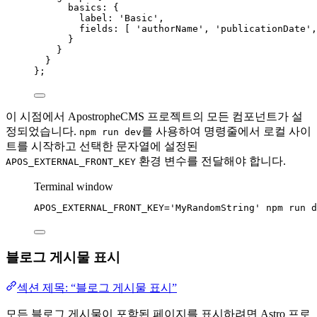
basics: {
label: 
'
Basic
'
,
fields: [ 
'
authorName
'
, 
'
publicationDate
'
,
}
}
}
};
이 시점에서 ApostropheCMS 프로젝트의 모든 컴포넌트가 설
정되었습니다.
를 사용하여 명령줄에서 로컬 사이
npm run dev
트를 시작하고 선택한 문자열에 설정된
환경 변수를 전달해야 합니다.
APOS_EXTERNAL_FRONT_KEY
Terminal window
APOS_EXTERNAL_FRONT_KEY
=
'
MyRandomString
'
npm
run
d
블로그 게시물 표시
섹션 제목: “블로그 게시물 표시”
모든 블로그 게시물이 포함된 페이지를 표시하려면 Astro 프로