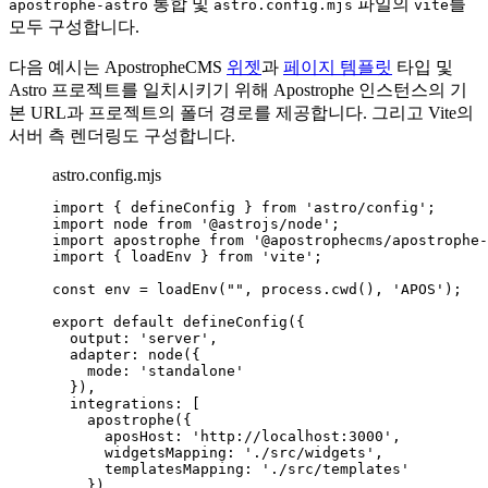
통합 및
파일의
를
apostrophe-astro
astro.config.mjs
vite
모두 구성합니다.
다음 예시는 ApostropheCMS
위젯
과
페이지 템플릿
타입 및
Astro 프로젝트를 일치시키기 위해 Apostrophe 인스턴스의 기
본 URL과 프로젝트의 폴더 경로를 제공합니다. 그리고 Vite의
서버 측 렌더링도 구성합니다.
astro.config.mjs
import
 { defineConfig } 
from
'
astro/config
'
;
import
 node 
from
'
@astrojs/node
'
;
import
 apostrophe 
from
'
@apostrophecms/apostrophe-
import
 { loadEnv } 
from
'
vite
'
;
const 
env
 = 
loadEnv
(
""
, 
process
.
cwd
()
, 
'
APOS
'
);
export
default
defineConfig
({
output: 
'
server
'
,
adapter: 
node
({
mode: 
'
standalone
'
}),
integrations: [
apostrophe
({
aposHost: 
'
http://localhost:3000
'
,
widgetsMapping: 
'
./src/widgets
'
,
templatesMapping: 
'
./src/templates
'
})