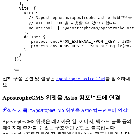
],
vite: {
ssr: {
// @apostrophecms/apostrophe-astro 플러
// virtual: URL을 사용할 수 있어야 합니다.
noExternal: [ 
'
@apostrophecms/apostrophe-ast
},
define: {
'
process.env.APOS_EXTERNAL_FRONT_KEY
'
: 
JSON
.
'
process.env.APOS_HOST
'
: 
JSON
.
stringify
(
env
.
}
}
});
전체 구성 옵션 및 설명은
문서
를 참조하세
apostrophe-astro
요.
ApostropheCMS 위젯을 Astro 컴포넌트에 연결
섹션 제목: “ApostropheCMS 위젯을 Astro 컴포넌트에 연결”
ApostropheCMS 위젯은 레이아웃 열, 이미지, 텍스트 블록 등의
페이지에 추가할 수 있는 구조화된 콘텐츠 블록입니다.
Apostrophe 프로젝트의 각 위젯에 대한 Astro 컴포넌트와 해당