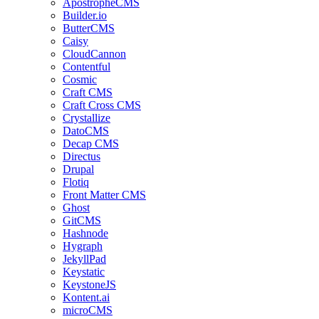
ApostropheCMS
Builder.io
ButterCMS
Caisy
CloudCannon
Contentful
Cosmic
Craft CMS
Craft Cross CMS
Crystallize
DatoCMS
Decap CMS
Directus
Drupal
Flotiq
Front Matter CMS
Ghost
GitCMS
Hashnode
Hygraph
JekyllPad
Keystatic
KeystoneJS
Kontent.ai
microCMS