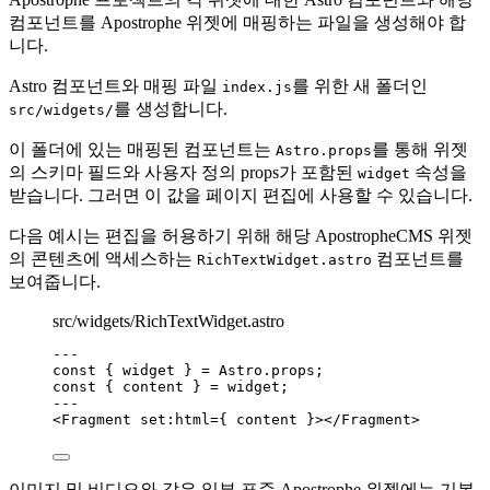
컴포넌트를 Apostrophe 위젯에 매핑하는 파일을 생성해야 합
니다.
Astro 컴포넌트와 매핑 파일
를 위한 새 폴더인
index.js
를 생성합니다.
src/widgets/
이 폴더에 있는 매핑된 컴포넌트는
를 통해 위젯
Astro.props
의 스키마 필드와 사용자 정의 props가 포함된
속성을
widget
받습니다. 그러면 이 값을 페이지 편집에 사용할 수 있습니다.
다음 예시는 편집을 허용하기 위해 해당 ApostropheCMS 위젯
의 콘텐츠에 액세스하는
컴포넌트를
RichTextWidget.astro
보여줍니다.
src/widgets/RichTextWidget.astro
--
-
const { 
widget
 } = 
Astro
.
props
;
const { 
content
 } = 
widget
;
--
-
<
Fragment
set
:
html
=
{
content
}
></
Fragment
>
이미지 및 비디오와 같은 일부 표준 Apostrophe 위젯에는 기본