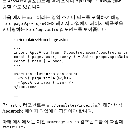
는
컴포넌트에 액세스하여 Apostrophe areas을 렌더
AposArea
링할 수도 있습니다.
다음 예시는
이라는 영역 스키마 필드를 포함하여 해당
main
ApostropheCMS 페이지 타입에서 페이지 템플릿을
home-page
렌더링하는
컴포넌트를 보여줍니다.
HomePage.astro
src/templates/HomePage.astro
--
-
import
 AposArea 
from
'
@apostrophecms/apostrophe-as
const { 
page
, 
user
, 
query
 } = 
Astro
.
props
.
aposData
const { 
main
 } = 
page
;
--
-
<
section
class
=
"
bp-content
"
>
<
h1
>
{
page
.
title
}
</
h1
>
<
AposArea
area
=
{
main
}
 />
</
section
>
각
컴포넌트는
의 해당 핵심
.astro
src/templates/index.js
Apostrophe 페이지 타입에 매핑되어야 합니다.
아래 예시에서는 이전
컴포넌트를 이 파일에
HomePage.astro
추가합니다.