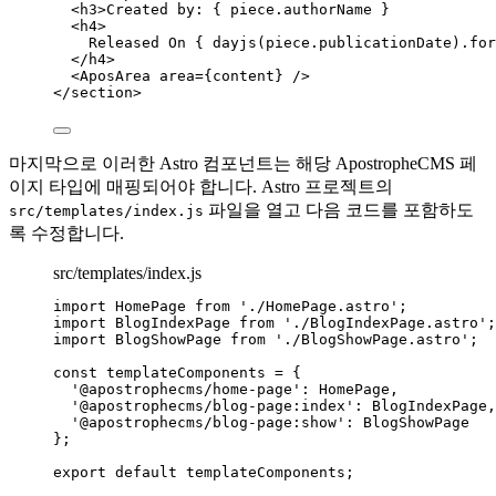
<
h3
>
Created by: 
{
piece
.
authorName
}
<
h4
>
Released On 
{
dayjs
(
piece
.
publicationDate
)
.
for
</
h4
>
<
AposArea
area
=
{
content
}
 />
</
section
>
마지막으로 이러한 Astro 컴포넌트는 해당 ApostropheCMS 페
이지 타입에 매핑되어야 합니다. Astro 프로젝트의
파일을 열고 다음 코드를 포함하도
src/templates/index.js
록 수정합니다.
src/templates/index.js
import
 HomePage 
from
'
./HomePage.astro
'
;
import
 BlogIndexPage 
from
'
./BlogIndexPage.astro
'
;
import
 BlogShowPage 
from
'
./BlogShowPage.astro
'
;
const 
templateComponents
 = {
'
@apostrophecms/home-page
'
: 
HomePage
,
'
@apostrophecms/blog-page:index
'
: 
BlogIndexPage
,
'
@apostrophecms/blog-page:show
'
: 
BlogShowPage
}
;
export
default
templateComponents
;