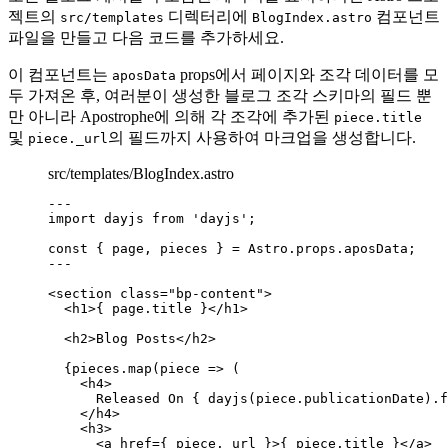
젝트의
디렉터리에
컴포넌트
src/templates
BlogIndex.astro
파일을 만들고 다음 코드를 추가하세요.
이 컴포넌트는
props에서 페이지와 조각 데이터를 모
aposData
두 가져온 후, 여러분이 생성한 블로그 조각 스키마의 필드 뿐
만 아니라 Apostrophe에 의해 각 조각에 추가된
piece.title
및
의 필드까지 사용하여 마크업을 생성합니다.
piece._url
src/templates/BlogIndex.astro
--
-
import
 dayjs 
from
'
dayjs
'
;
const { 
page
, 
pieces
 } = 
Astro
.
props
.
aposData
;
--
-
<
section
class
=
"
bp-content
"
>
<
h1
>
{
page
.
title
}
</
h1
>
<
h2
>
Blog Posts
</
h2
>
{
pieces
.
map
(
piece
=>
 (
<
h4
>
Released On 
{
dayjs
(
piece
.
publicationDate
)
.
f
</
h4
>
<
h3
>
<
a
href
=
{
piece
.
_url
}
>
{
piece
.
title
}
</
a
>