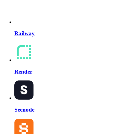
Railway
Render
Seenode