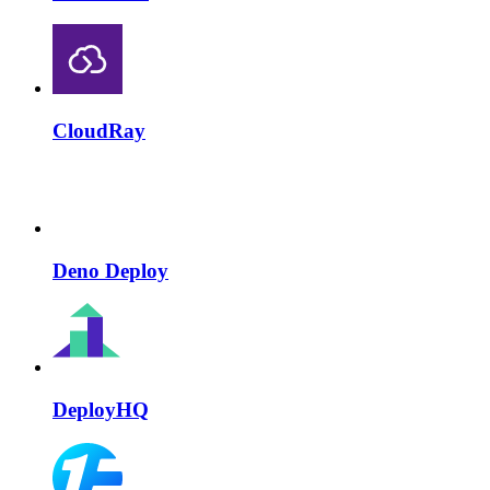
CloudRay
Deno Deploy
DeployHQ