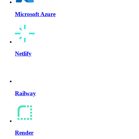
Microsoft Azure
Netlify
Railway
Render