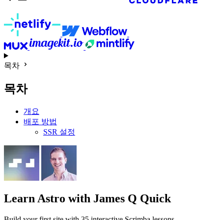
목차
목차
개요
배포 방법
SSR 설정
Learn Astro
with James Q Quick
Build your first site with 35 interactive Scrimba lessons