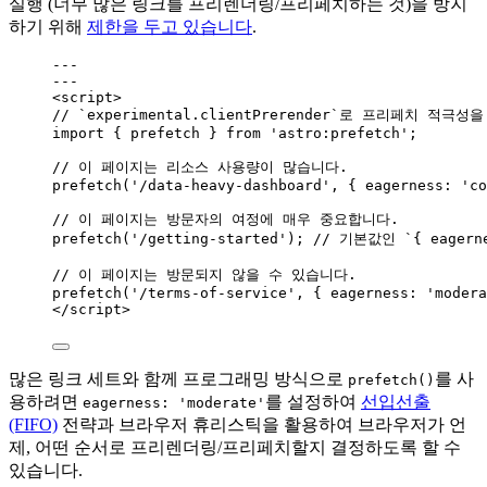
실행 (너무 많은 링크를 프리렌더링/프리페치하는 것)을 방지
하기 위해
제한을 두고 있습니다
.
---
---
<
script
>
// `experimental.clientPrerender`로 프리페치 적극
import
 { prefetch } 
from
'
astro:prefetch
'
;
// 이 페이지는 리소스 사용량이 많습니다.
prefetch
(
'
/data-heavy-dashboard
'
, { eagerness: 
'
co
// 이 페이지는 방문자의 여정에 매우 중요합니다.
prefetch
(
'
/getting-started
'
); 
// 기본값인 `{ eagerne
// 이 페이지는 방문되지 않을 수 있습니다.
prefetch
(
'
/terms-of-service
'
, { eagerness: 
'
modera
</
script
>
많은 링크 세트와 함께 프로그래밍 방식으로
를 사
prefetch()
용하려면
를 설정하여
선입선출
eagerness: 'moderate'
(FIFO)
전략과 브라우저 휴리스틱을 활용하여 브라우저가 언
제, 어떤 순서로 프리렌더링/프리페치할지 결정하도록 할 수
있습니다.