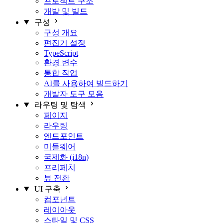
프로젝트 구조
개발 및 빌드
구성
구성 개요
편집기 설정
TypeScript
환경 변수
통합 작업
AI를 사용하여 빌드하기
개발자 도구 모음
라우팅 및 탐색
페이지
라우팅
엔드포인트
미들웨어
국제화 (i18n)
프리페치
뷰 전환
UI 구축
컴포넌트
레이아웃
스타일 및 CSS