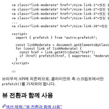
<
a
class
=
"
link-moderate
"
href
=
"
/nice-link-1
"
>
멋진 
<
a
class
=
"
link-moderate
"
href
=
"
/nice-link-2
"
>
멋진 
<
a
class
=
"
link-moderate
"
href
=
"
/nice-link-3
"
>
멋진 
<
a
class
=
"
link-moderate
"
href
=
"
/nice-link-4
"
>
멋진 
...
<
a
class
=
"
link-moderate
"
href
=
"
/nice-link-20
"
>
멋진 
<
script
>
import
 { prefetch } 
from
"
astro:prefetch
"
;
const 
linkModerate
 = 
document
.
getElementsByClass
for
 (
const 
link
of
linkModerate
) {
const 
href
 = 
link
.
getAttribute
(
"
href
"
);
if
 (
href
) 
prefetch
(
href
, { eagerness: 
"
moderat
}
</
script
>
브라우저 API에 의존하므로, 클라이언트 측 스크립트에서만
를 가져와야 합니다.
prefetch()
뷰 전환과 함께 사용
섹션 제목: “뷰 전환과 함께 사용”