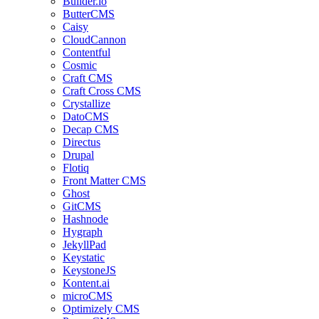
Builder.io
ButterCMS
Caisy
CloudCannon
Contentful
Cosmic
Craft CMS
Craft Cross CMS
Crystallize
DatoCMS
Decap CMS
Directus
Drupal
Flotiq
Front Matter CMS
Ghost
GitCMS
Hashnode
Hygraph
JekyllPad
Keystatic
KeystoneJS
Kontent.ai
microCMS
Optimizely CMS