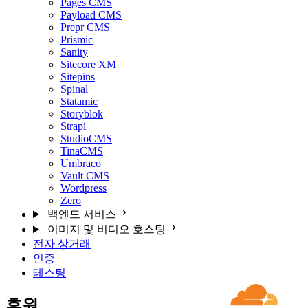
Pages CMS
Payload CMS
Prepr CMS
Prismic
Sanity
Sitecore XM
Sitepins
Spinal
Statamic
Storyblok
Strapi
StudioCMS
TinaCMS
Umbraco
Vault CMS
Wordpress
Zero
백엔드 서비스
이미지 및 비디오 호스팅
전자 상거래
인증
테스팅
후원