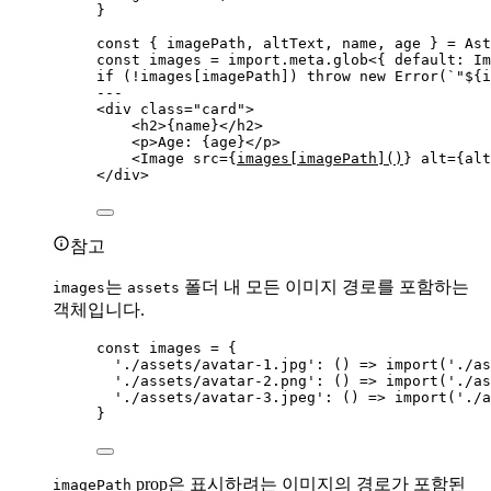
}
const { 
imagePath
, 
altText
, 
name
, 
age
 } = 
Ast
const 
images
 = import.
meta
.
glob
<{ 
default
:
Im
if
 (
!
images[imagePath]) 
throw
new
Error
(
`
"
${
i
---
<
div
class
=
"
card
"
>
<
h2
>
{
name
}
</
h2
>
<
p
>
Age: 
{
age
}
</
p
>
<
Image
src
=
{
images[imagePath]()
}
alt
=
{
alt
</
div
>
참고
는
폴더 내 모든 이미지 경로를 포함하는
images
assets
객체입니다.
const 
images
 = {
'
./assets/avatar-1.jpg
'
: 
()
 => 
import
(
'
./as
'
./assets/avatar-2.png
'
: 
()
 => 
import
(
'
./as
'
./assets/avatar-3.jpeg
'
: 
()
 => 
import
(
'
./a
}
prop은 표시하려는 이미지의 경로가 포함된
imagePath