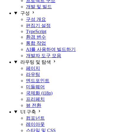
프로젝트 구조
개발 및 빌드
구성
구성 개요
편집기 설정
TypeScript
환경 변수
통합 작업
AI를 사용하여 빌드하기
개발자 도구 모음
라우팅 및 탐색
페이지
라우팅
엔드포인트
미들웨어
국제화 (i18n)
프리페치
뷰 전환
UI 구축
컴포넌트
레이아웃
스타일 및 CSS