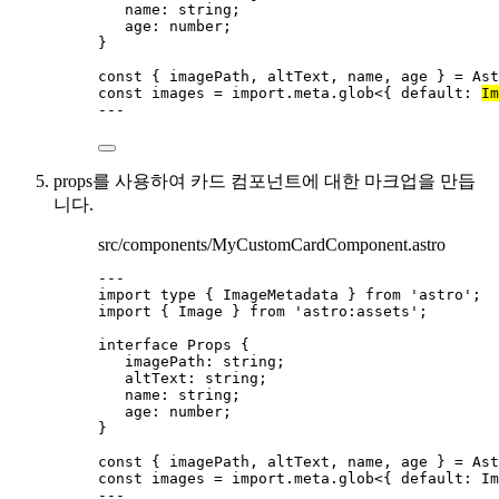
name
:
string
;
age
:
number
;
}
const { 
imagePath
, 
altText
, 
name
, 
age
 } = 
Ast
const 
images
 = import.
meta
.
glob
<{ 
default
:
Im
---
props를 사용하여 카드 컴포넌트에 대한 마크업을 만듭
니다.
src/components/MyCustomCardComponent.astro
---
import
type
 { ImageMetadata } 
from
'
astro
'
;
import
 { Image } 
from
'
astro:assets
'
;
interface
 Props {
imagePath
:
string
;
altText
:
string
;
name
:
string
;
age
:
number
;
}
const { 
imagePath
, 
altText
, 
name
, 
age
 } = 
Ast
const 
images
 = import.
meta
.
glob
<{ 
default
:
Im
---