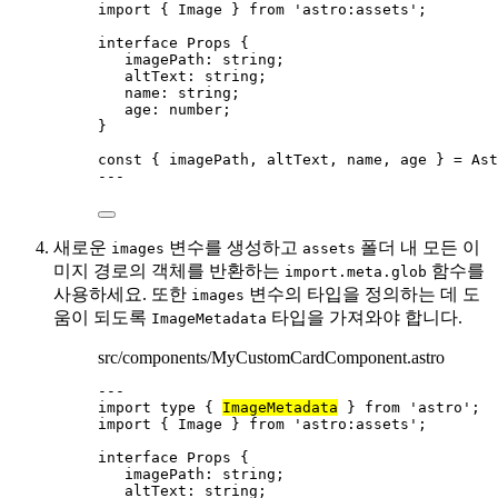
import
 { Image } 
from
'
astro:assets
'
;
interface
 Props {
imagePath
:
string
;
altText
:
string
;
name
:
string
;
age
:
number
;
}
const { 
imagePath
, 
altText
, 
name
, 
age
 } = 
Ast
---
새로운
변수를 생성하고
폴더 내 모든 이
images
assets
미지 경로의 객체를 반환하는
함수를
import.meta.glob
사용하세요. 또한
변수의 타입을 정의하는 데 도
images
움이 되도록
타입을 가져와야 합니다.
ImageMetadata
src/components/MyCustomCardComponent.astro
---
import
type
 { 
ImageMetadata
 } 
from
'
astro
'
;
import
 { Image } 
from
'
astro:assets
'
;
interface
 Props {
imagePath
:
string
;
altText
:
string
;