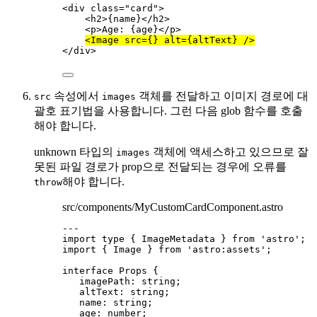
<
div
class
=
"
card
"
>
<
h2
>
{
name
}
</
h2
>
<
p
>
Age: 
{
age
}
</
p
>
<
Image
src
=
{}
alt
=
{
altText
}
 />
</
div
>
속성에서
객체를 전달하고 이미지 경로에 대
src
images
괄호 표기법을 사용합니다. 그런 다음 glob 함수를 호출
해야 합니다.
unknown 타입의
객체에 액세스하고 있으므로 잘
images
못된 파일 경로가 prop으로 전달되는 경우에 오류를
해야 합니다.
throw
src/components/MyCustomCardComponent.astro
---
import
type
 { ImageMetadata } 
from
'
astro
'
;
import
 { Image } 
from
'
astro:assets
'
;
interface
 Props {
imagePath
:
string
;
altText
:
string
;
name
:
string
;
age
:
number
;