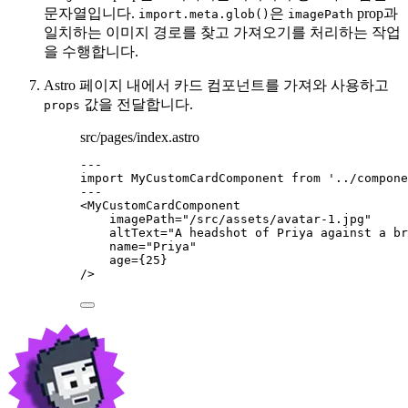
문자열입니다.
은
prop과
import.meta.glob()
imagePath
일치하는 이미지 경로를 찾고 가져오기를 처리하는 작업
을 수행합니다.
Astro 페이지 내에서 카드 컴포넌트를 가져와 사용하고
값을 전달합니다.
props
src/pages/index.astro
---
import
 MyCustomCardComponent 
from
'
../compone
---
<
MyCustomCardComponent
imagePath
=
"
/src/assets/avatar-1.jpg
"
altText
=
"
A headshot of Priya against a br
name
=
"
Priya
"
age
=
{
25
}
/>