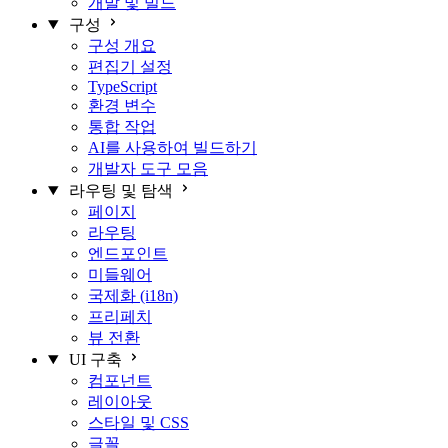
개발 및 빌드
구성
구성 개요
편집기 설정
TypeScript
환경 변수
통합 작업
AI를 사용하여 빌드하기
개발자 도구 모음
라우팅 및 탐색
페이지
라우팅
엔드포인트
미들웨어
국제화 (i18n)
프리페치
뷰 전환
UI 구축
컴포넌트
레이아웃
스타일 및 CSS
글꼴