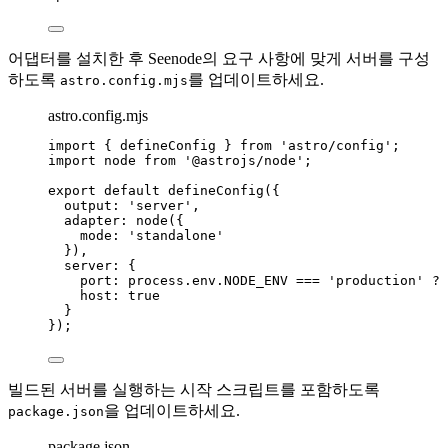
어댑터를 설치한 후 Seenode의 요구 사항에 맞게 서버를 구성
하도록
를 업데이트하세요.
astro.config.mjs
astro.config.mjs
import
 { defineConfig } 
from
'
astro/config
'
;
import
 node 
from
'
@astrojs/node
'
;
export
default
defineConfig
({
output: 
'
server
'
,
adapter: 
node
({
mode: 
'
standalone
'
}),
server: {
port: 
process
.
env
.
NODE_ENV
===
'
production
'
?
 
host: 
true
}
});
빌드된 서버를 실행하는 시작 스크립트를 포함하도록
을 업데이트하세요.
package.json
package.json