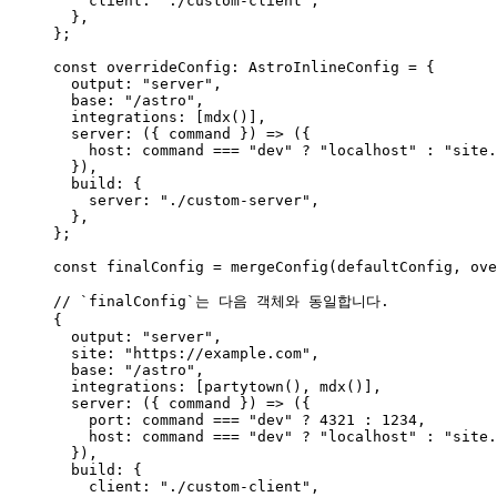
client: 
"
./custom-client
"
,
},
}
;
const 
overrideConfig
:
AstroInlineConfig
 = {
output: 
"
server
"
,
base: 
"
/astro
"
,
integrations:
 [
mdx
()]
,
server
: 
(
{ 
command
 }
)
 => 
(
{
host: 
command
 === 
"
dev
"
 ? 
"
localhost
"
 : 
"
site.
}
)
,
build: {
server: 
"
./custom-server
"
,
},
}
;
const 
finalConfig
 = 
mergeConfig
(defaultConfig
, 
ove
// `finalConfig`는 다음 객체와 동일합니다.
{
output: 
"
server
"
,
site: 
"
https://example.com
"
,
base: 
"
/astro
"
,
integrations: [
partytown
(), 
mdx
()],
server: 
(
{ 
command
 }
)
=>
 ({
port: command 
===
"
dev
"
?
4321
:
1234
,
host: command 
===
"
dev
"
?
"
localhost
"
:
"
site.
}),
build: {
client: 
"
./custom-client
"
,