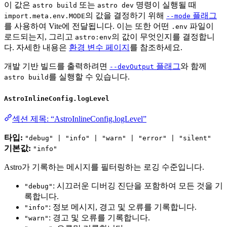
이 값은
또는
명령이 실행될 때
astro build
astro dev
의 값을 결정하기 위해
플래그
import.meta.env.MODE
--mode
를 사용하여 Vite에 전달됩니다. 이는 또한 어떤
파일이
.env
로드되는지, 그리고
의 값이 무엇인지를 결정합니
astro:env
다. 자세한 내용은
환경 변수 페이지
를 참조하세요.
개발 기반 빌드를 출력하려면
플래그
와 함께
--devOutput
를 실행할 수 있습니다.
astro build
AstroInlineConfig.logLevel
섹션 제목: “AstroInlineConfig.logLevel”
타입:
"debug" | "info" | "warn" | "error" | "silent"
기본값:
"info"
Astro가 기록하는 메시지를 필터링하는 로깅 수준입니다.
: 시끄러운 디버깅 진단을 포함하여 모든 것을 기
"debug"
록합니다.
: 정보 메시지, 경고 및 오류를 기록합니다.
"info"
: 경고 및 오류를 기록합니다.
"warn"