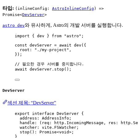
타입:
(inlineConfig:
AstroInlineConfig
) =>
Promise<
DevServer
>
와 유사하게, Astro의 개발 서버를 실행합니다.
astro dev
import
 { dev } 
from
"
astro
"
;
const 
devServer
 = await 
dev
(
{
root: 
"
./my-project
"
,
}
);
// 필요한 경우 서버를 중지합니다.
await
devServer
.
stop
();
DevServer
섹션 제목: “DevServer”
export
interface
 DevServer {
address
:
AddressInfo
;
handle
:
(
req
:
 http
.
IncomingMessage
, 
res
:
 http
.
Se
watcher
:
 vite
.
FSWatcher
;
stop
()
:
Promise
<
void
>;
}