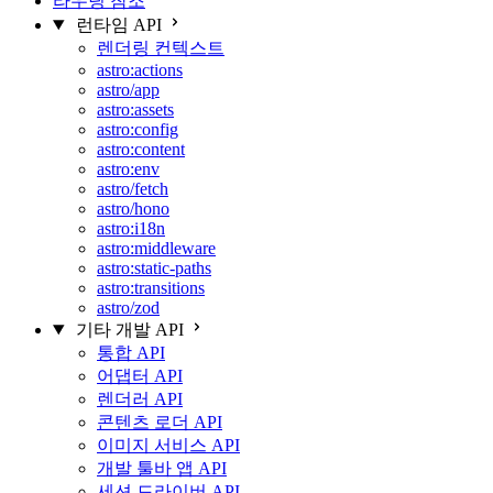
라우팅 참조
런타임 API
렌더링 컨텍스트
astro:actions
astro/app
astro:assets
astro:config
astro:content
astro:env
astro/fetch
astro/hono
astro:i18n
astro:middleware
astro:static-paths
astro:transitions
astro/zod
기타 개발 API
통합 API
어댑터 API
렌더러 API
콘텐츠 로더 API
이미지 서비스 API
개발 툴바 앱 API
세션 드라이버 API