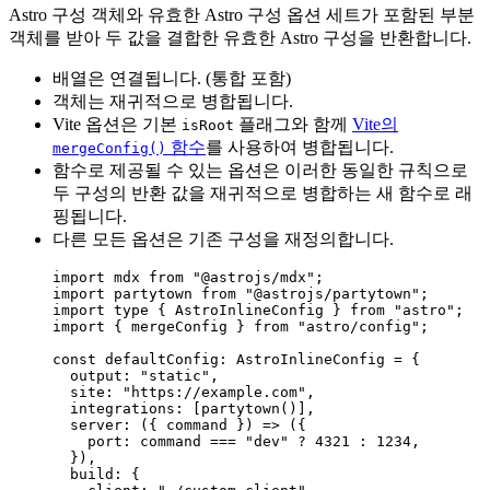
Astro 구성 객체와 유효한 Astro 구성 옵션 세트가 포함된 부분
객체를 받아 두 값을 결합한 유효한 Astro 구성을 반환합니다.
배열은 연결됩니다. (통합 포함)
객체는 재귀적으로 병합됩니다.
Vite 옵션은 기본
플래그와 함께
Vite의
isRoot
함수
를 사용하여 병합됩니다.
mergeConfig()
함수로 제공될 수 있는 옵션은 이러한 동일한 규칙으로
두 구성의 반환 값을 재귀적으로 병합하는 새 함수로 래
핑됩니다.
다른 모든 옵션은 기존 구성을 재정의합니다.
import
 mdx 
from
"
@astrojs/mdx
"
;
import
 partytown 
from
"
@astrojs/partytown
"
;
import
type
 { AstroInlineConfig } 
from
"
astro
"
;
import
 { mergeConfig } 
from
"
astro/config
"
;
const 
defaultConfig
:
AstroInlineConfig
 = {
output: 
"
static
"
,
site: 
"
https://example.com
"
,
integrations:
 [
partytown
()]
,
server
: 
(
{ 
command
 }
)
 => 
(
{
port: 
command
 === 
"
dev
"
 ? 
4321
 : 
1234
,
}
)
,
build: {