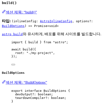
build()
섹션 제목: “build()”
타입:
(inlineConfig:
AstroInlineConfig
, options?:
BuildOptions
) => Promise<void>
와 유사하게, 배포를 위해 사이트를 빌드합니다.
astro build
import
 { build } 
from
"
astro
"
;
await
build
({
root: 
"
./my-project
"
,
});
BuildOptions
섹션 제목: “BuildOptions”
export
interface
 BuildOptions {
devOutput
?:
boolean
;
teardownCompiler
?:
boolean
;
}