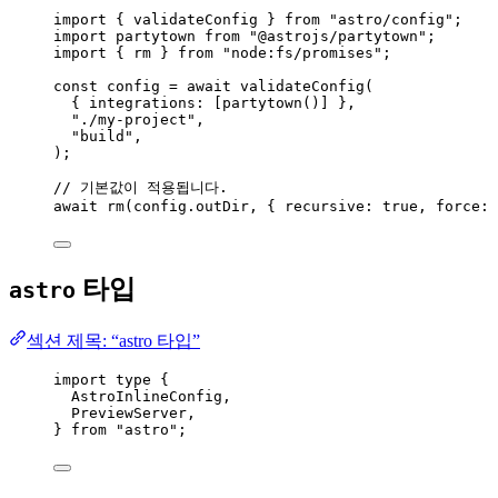
import
 { validateConfig } 
from
"
astro/config
"
;
import
 partytown 
from
"
@astrojs/partytown
"
;
import
 { rm } 
from
"
node:fs/promises
"
;
const 
config
 = await 
validateConfig
(
{ integrations:
 [
partytown
()]
 },
"
./my-project
"
,
"
build
"
,
);
// 기본값이 적용됩니다.
await
rm
(config
.
outDir
, { recursive: 
true
, force: 
타입
astro
섹션 제목: “astro 타입”
import
type
 {
AstroInlineConfig,
PreviewServer,
} 
from
"
astro
"
;