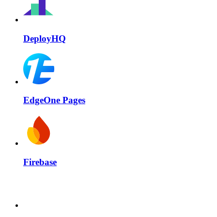
DeployHQ
EdgeOne Pages
Firebase