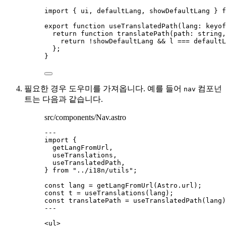
import
 { ui, defaultLang, showDefaultLang } 
f
export
function
useTranslatedPath
(
lang
:
keyof
return
function
translatePath
(
path
:
string
,
return
!
showDefaultLang 
&&
 l 
===
 defaultL
};
}
필요한 경우 도우미를 가져옵니다. 예를 들어
컴포넌
nav
트는 다음과 같습니다.
src/components/Nav.astro
---
import
 {
getLangFromUrl,
useTranslations,
useTranslatedPath,
} 
from
"
../i18n/utils
"
;
const 
lang
 = 
getLangFromUrl
(Astro
.
url
);
const 
t
 = 
useTranslations
(lang);
const 
translatePath
 = 
useTranslatedPath
(lang)
---
<
ul
>