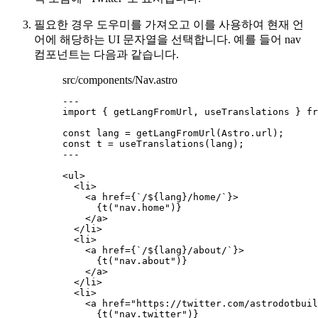
필요한 경우 도우미를 가져오고 이를 사용하여 현재 언
어에 해당하는 UI 문자열을 선택합니다. 예를 들어 nav
컴포넌트는 다음과 같습니다.
src/components/Nav.astro
---
import
 { getLangFromUrl, useTranslations } 
fr
const 
lang
 = 
getLangFromUrl
(Astro
.
url
);
const 
t
 = 
useTranslations
(lang);
---
<
ul
>
<
li
>
<
a
href
=
{
`
/
${
lang
}
/home/
`
}
>
{
t
(
"
nav.home
"
)
}
</
a
>
</
li
>
<
li
>
<
a
href
=
{
`
/
${
lang
}
/about/
`
}
>
{
t
(
"
nav.about
"
)
}
</
a
>
</
li
>
<
li
>
<
a
href
=
"
https://twitter.com/astrodotbuil
{
t
(
"
nav.twitter
"
)
}