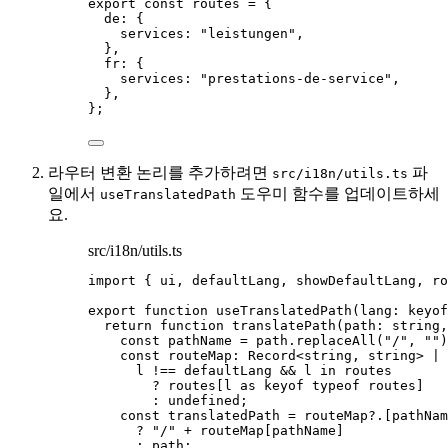
export const 
routes
 = {
de: {
services: 
"
leistungen
"
,
},
fr: {
services: 
"
prestations-de-service
"
,
},
}
;
라우터 변환 논리를 추가하려면
파
src/i18n/utils.ts
일에서
도우미 함수를 업데이트하세
useTranslatedPath
요.
src/i18n/utils.ts
import
 { ui, defaultLang, showDefaultLang, ro
export
function
useTranslatedPath
(
lang
:
keyof
return
function
translatePath
(
path
:
string
,
const 
pathName
 = 
path
.
replaceAll
(
"
/
"
,
""
)
const 
routeMap
:
Record
<
string
,
string
> 
|
l
 !== 
defaultLang
 && 
l
in
 routes
?
 routes[l 
as
keyof
typeof
 routes]
:
undefined
;
const 
translatedPath
 = 
routeMap
?.
[pathNam
?
"
/
"
+
 routeMap[pathName]
:
 path;