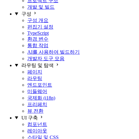
프로젝트 구조
개발 및 빌드
구성
구성 개요
편집기 설정
TypeScript
환경 변수
통합 작업
AI를 사용하여 빌드하기
개발자 도구 모음
라우팅 및 탐색
페이지
라우팅
엔드포인트
미들웨어
국제화 (i18n)
프리페치
뷰 전환
UI 구축
컴포넌트
레이아웃
스타일 및 CSS