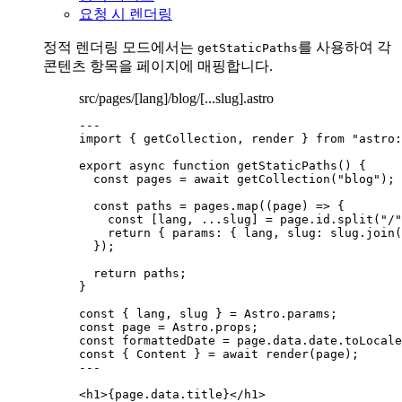
요청 시 렌더링
정적 렌더링 모드에서는
를 사용하여 각
getStaticPaths
콘텐츠 항목을 페이지에 매핑합니다.
src/pages/[lang]/blog/[...slug].astro
---
import
 { getCollection, render } 
from
"
astro:
export
async
function
getStaticPaths
()
 {
const 
pages
 = await 
getCollection
(
"
blog
"
);
const 
paths
 = 
pages
.
map
(
(
page
)
 => {
const [
lang
,
...
slug
] = 
page
.
id
.
split
(
"
/
"
return { params: { 
lang
,
 slug: 
slug
.
join
(
}
);
return
 paths;
}
const { 
lang
, 
slug
 } = 
Astro
.
params
;
const 
page
 = 
Astro
.
props
;
const 
formattedDate
 = 
page
.
data
.
date
.
toLocale
const { 
Content
 } = await 
render
(page);
---
<
h1
>
{
page
.
data
.
title
}
</
h1
>