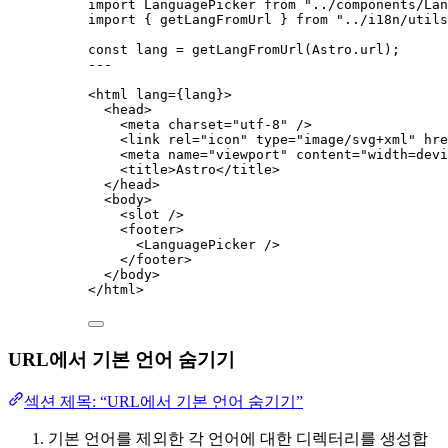
import
 LanguagePicker 
from
"
../components/Lan
import
 { getLangFromUrl } 
from
"
../i18n/utils
const 
lang
 = 
getLangFromUrl
(Astro
.
url
);
---
<
html
lang
=
{
lang
}
>
<
head
>
<
meta
charset
=
"
utf-8
"
 />
<
link
rel
=
"
icon
"
type
=
"
image/svg+xml
"
hre
<
meta
name
=
"
viewport
"
content
=
"
width=devi
<
title
>
Astro
</
title
>
</
head
>
<
body
>
<
slot
 />
<
footer
>
<
LanguagePicker
 />
</
footer
>
</
body
>
</
html
>
URL에서 기본 언어 숨기기
섹션 제목: “URL에서 기본 언어 숨기기”
기본 언어를 제외한 각 언어에 대한 디렉터리를 생성합