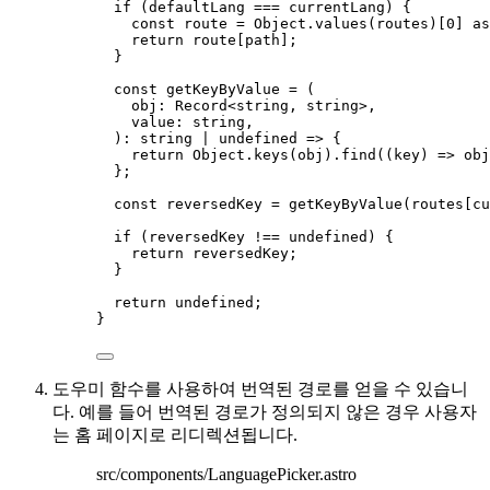
if
 (defaultLang 
===
 currentLang) {
const 
route
 = 
Object
.
values
(routes)[
0
]
 as
return
 route[path];
}
const 
getKeyByValue
 = 
(
obj
:
Record
<
string
,
string
>,
value
:
string
,
)
:
string
|
undefined
 => {
return 
Object
.
keys
(obj)
.
find
(
(
key
)
 => 
obj
}
;
const 
reversedKey
 = 
getKeyByValue
(routes[cu
if
 (reversedKey 
!==
undefined
) {
return
 reversedKey;
}
return
undefined
;
}
도우미 함수를 사용하여 번역된 경로를 얻을 수 있습니
다. 예를 들어 번역된 경로가 정의되지 않은 경우 사용자
는 홈 페이지로 리디렉션됩니다.
src/components/LanguagePicker.astro