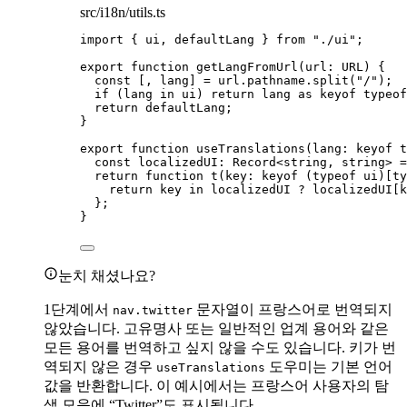
src/i18n/utils.ts
import
 { ui, defaultLang } 
from
"
./ui
"
;
export
function
getLangFromUrl
(
url
:
URL
)
 {
const [
,
lang
] = 
url
.
pathname
.
split
(
"
/
"
);
if
 (lang 
in
 ui) 
return
 lang 
as
keyof
typeof
return
 defaultLang;
}
export
function
useTranslations
(
lang
:
keyof
t
const 
localizedUI
:
Record
<
string
,
string
> =
return
function
t
(
key
:
keyof
 (
typeof
 ui)[
ty
return
 key 
in
 localizedUI 
?
 localizedUI[k
};
}
눈치 채셨나요?
1단계에서
문자열이 프랑스어로 번역되지
nav.twitter
않았습니다. 고유명사 또는 일반적인 업계 용어와 같은
모든 용어를 번역하고 싶지 않을 수도 있습니다. 키가 번
역되지 않은 경우
도우미는 기본 언어
useTranslations
값을 반환합니다. 이 예시에서는 프랑스어 사용자의 탐
색 모음에 “Twitter”도 표시됩니다.