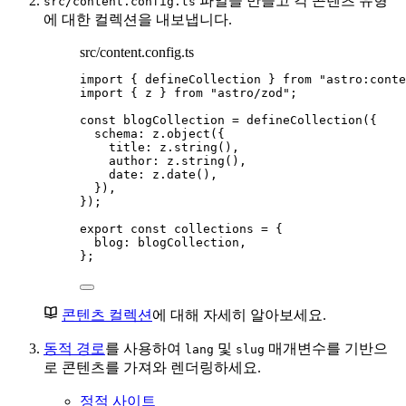
파일을 만들고 각 콘텐츠 유형
src/content.config.ts
에 대한 컬렉션을 내보냅니다.
src/content.config.ts
import
 { defineCollection } 
from
"
astro:conte
import
 { z } 
from
"
astro/zod
"
;
const 
blogCollection
 = 
defineCollection
(
{
schema: 
z
.
object
(
{
title: 
z
.
string
()
,
author: 
z
.
string
()
,
date: 
z
.
date
()
,
}
)
,
}
);
export const 
collections
 = {
blog: 
blogCollection
,
}
;
콘텐츠 컬렉션
에 대해 자세히 알아보세요.
동적 경로
를 사용하여
및
매개변수를 기반으
lang
slug
로 콘텐츠를 가져와 렌더링하세요.
정적 사이트