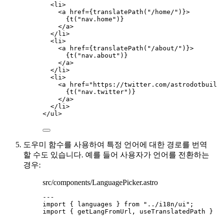
<
li
>
<
a
href
=
{
translatePath
(
"
/home/
"
)
}
>
{
t
(
"
nav.home
"
)
}
</
a
>
</
li
>
<
li
>
<
a
href
=
{
translatePath
(
"
/about/
"
)
}
>
{
t
(
"
nav.about
"
)
}
</
a
>
</
li
>
<
li
>
<
a
href
=
"
https://twitter.com/astrodotbuil
{
t
(
"
nav.twitter
"
)
}
</
a
>
</
li
>
</
ul
>
도우미 함수를 사용하여 특정 언어에 대한 경로를 번역
할 수도 있습니다. 예를 들어 사용자가 언어를 전환하는
경우:
src/components/LanguagePicker.astro
---
import
 { languages } 
from
"
../i18n/ui
"
;
import
 { getLangFromUrl, useTranslatedPath } 