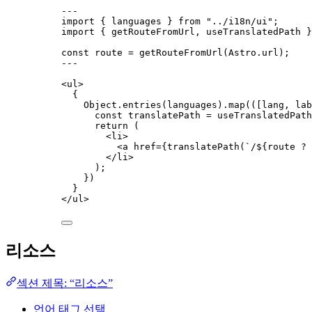
---
import
 { languages } 
from
"
../i18n/ui
"
;
import
 { getRouteFromUrl, useTranslatedPath }
const 
route
 = 
getRouteFromUrl
(Astro
.
url
);
---
<
ul
>
{
Object
.
entries
(languages)
.
map
(
(
[
lang
, 
lab
const 
translatePath
 = 
useTranslatedPath
return
 (
<
li
>
<
a
href
=
{
translatePath
(
`
/
${
route
?
</
li
>
);
})
}
</
ul
>
리소스
섹션 제목: “리소스”
언어 태그 선택