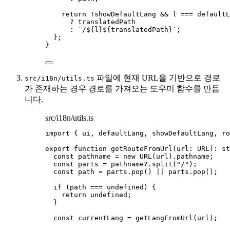
return
!
showDefaultLang 
&&
 l 
===
 defaultL
?
 translatedPath
:
`
/
${
l
}${
translatedPath
}
`
;
};
}
파일에 현재 URL을 기반으로 경로
src/i18n/utils.ts
가 존재하는 경우 경로를 가져오는 도우미 함수를 만듭
니다.
src/i18n/utils.ts
import
 { ui, defaultLang, showDefaultLang, ro
export
function
getRouteFromUrl
(
url
:
URL
)
:
st
const 
pathname
 = 
new
URL
(url)
.
pathname
;
const 
parts
 = 
pathname
?.
split
(
"
/
"
);
const 
path
 = 
parts
.
pop
()
 || 
parts
.
pop
();
if
 (path 
===
undefined
) {
return
undefined
;
}
const 
currentLang
 = 
getLangFromUrl
(url);