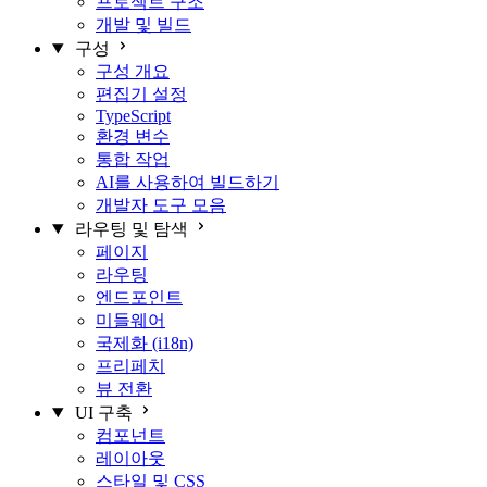
프로젝트 구조
개발 및 빌드
구성
구성 개요
편집기 설정
TypeScript
환경 변수
통합 작업
AI를 사용하여 빌드하기
개발자 도구 모음
라우팅 및 탐색
페이지
라우팅
엔드포인트
미들웨어
국제화 (i18n)
프리페치
뷰 전환
UI 구축
컴포넌트
레이아웃
스타일 및 CSS