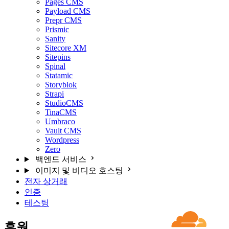
Pages CMS
Payload CMS
Prepr CMS
Prismic
Sanity
Sitecore XM
Sitepins
Spinal
Statamic
Storyblok
Strapi
StudioCMS
TinaCMS
Umbraco
Vault CMS
Wordpress
Zero
백엔드 서비스
이미지 및 비디오 호스팅
전자 상거래
인증
테스팅
후원