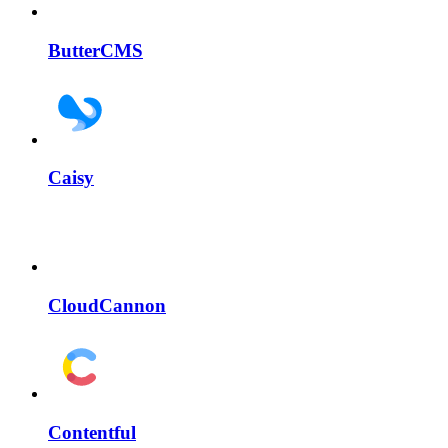
ButterCMS
Caisy
CloudCannon
Contentful