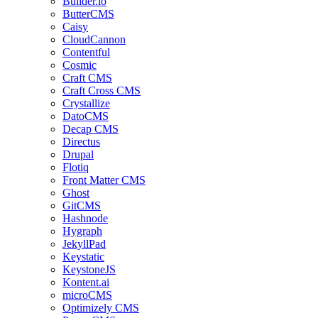
Builder.io
ButterCMS
Caisy
CloudCannon
Contentful
Cosmic
Craft CMS
Craft Cross CMS
Crystallize
DatoCMS
Decap CMS
Directus
Drupal
Flotiq
Front Matter CMS
Ghost
GitCMS
Hashnode
Hygraph
JekyllPad
Keystatic
KeystoneJS
Kontent.ai
microCMS
Optimizely CMS