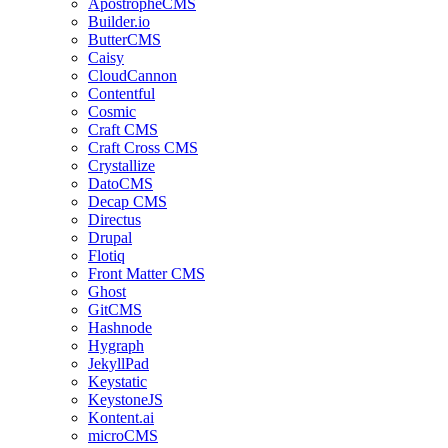
ApostropheCMS
Builder.io
ButterCMS
Caisy
CloudCannon
Contentful
Cosmic
Craft CMS
Craft Cross CMS
Crystallize
DatoCMS
Decap CMS
Directus
Drupal
Flotiq
Front Matter CMS
Ghost
GitCMS
Hashnode
Hygraph
JekyllPad
Keystatic
KeystoneJS
Kontent.ai
microCMS