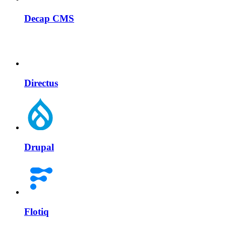
Decap CMS
Directus
Drupal
Flotiq