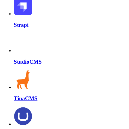
Strapi
StudioCMS
TinaCMS