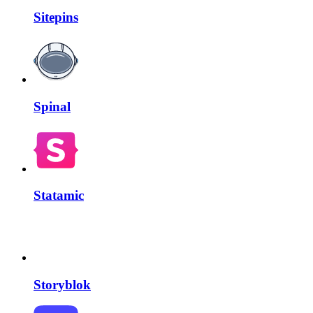
Sitepins
Spinal
Statamic
Storyblok