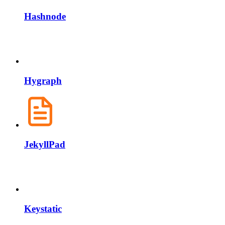
Hashnode
Hygraph
JekyllPad
Keystatic