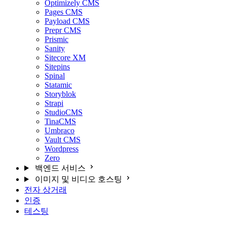
Optimizely CMS
Pages CMS
Payload CMS
Prepr CMS
Prismic
Sanity
Sitecore XM
Sitepins
Spinal
Statamic
Storyblok
Strapi
StudioCMS
TinaCMS
Umbraco
Vault CMS
Wordpress
Zero
백엔드 서비스
이미지 및 비디오 호스팅
전자 상거래
인증
테스팅