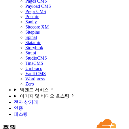
Pages CMS
Payload CMS
Prepr CMS
Prismic
Sanity
Sitecore XM
Sitepins
Spinal
Statamic
Storyblok
Strapi
StudioCMS
TinaCMS
Umbraco
Vault CMS
Wordpress
Zero
백엔드 서비스
이미지 및 비디오 호스팅
전자 상거래
인증
테스팅
후원