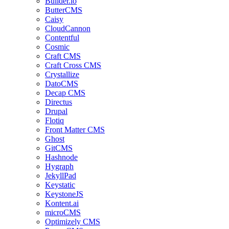
Builder.io
ButterCMS
Caisy
CloudCannon
Contentful
Cosmic
Craft CMS
Craft Cross CMS
Crystallize
DatoCMS
Decap CMS
Directus
Drupal
Flotiq
Front Matter CMS
Ghost
GitCMS
Hashnode
Hygraph
JekyllPad
Keystatic
KeystoneJS
Kontent.ai
microCMS
Optimizely CMS