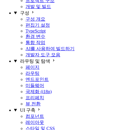
프로젝트 구조
개발 및 빌드
구성
구성 개요
편집기 설정
TypeScript
환경 변수
통합 작업
AI를 사용하여 빌드하기
개발자 도구 모음
라우팅 및 탐색
페이지
라우팅
엔드포인트
미들웨어
국제화 (i18n)
프리페치
뷰 전환
UI 구축
컴포넌트
레이아웃
스타일 및 CSS