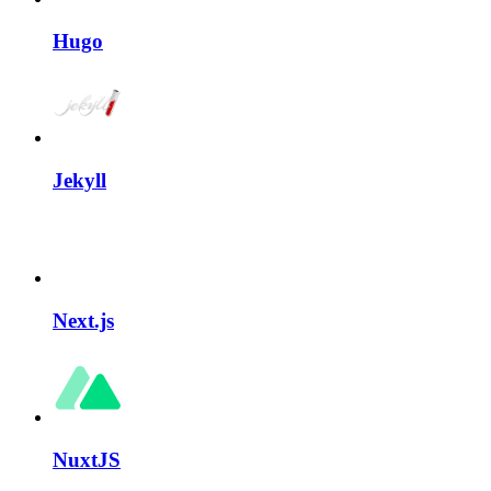
Hugo
Jekyll
Next.js
NuxtJS