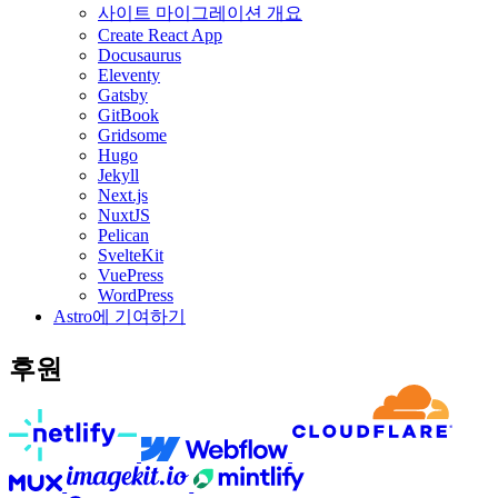
사이트 마이그레이션 개요
Create React App
Docusaurus
Eleventy
Gatsby
GitBook
Gridsome
Hugo
Jekyll
Next.js
NuxtJS
Pelican
SvelteKit
VuePress
WordPress
Astro에 기여하기
후원