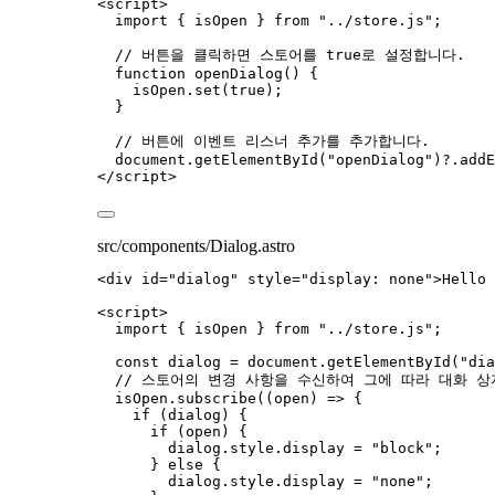
<
script
>
import
 { isOpen } 
from
"
../store.js
"
;
// 버튼을 클릭하면 스토어를 true로 설정합니다.
function
openDialog
()
 {
isOpen
.
set
(
true
);
}
// 버튼에 이벤트 리스너 추가를 추가합니다.
document
.
getElementById
(
"
openDialog
"
)
?.
addE
</
script
>
src/components/Dialog.astro
<
div
id
=
"
dialog
"
style
=
"
display: none
"
>
Hello 
<
script
>
import
 { isOpen } 
from
"
../store.js
"
;
const 
dialog
 = 
document
.
getElementById
(
"
dia
// 스토어의 변경 사항을 수신하여 그에 따라 대화 
isOpen
.
subscribe
(
(
open
)
=>
 {
if
 (
dialog
) {
if
 (
open
) {
dialog
.
style
.
display
=
"
block
"
;
} 
else
 {
dialog
.
style
.
display
=
"
none
"
;