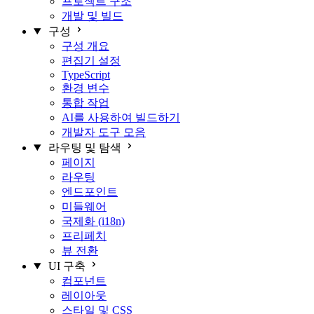
프로젝트 구조
개발 및 빌드
구성
구성 개요
편집기 설정
TypeScript
환경 변수
통합 작업
AI를 사용하여 빌드하기
개발자 도구 모음
라우팅 및 탐색
페이지
라우팅
엔드포인트
미들웨어
국제화 (i18n)
프리페치
뷰 전환
UI 구축
컴포넌트
레이아웃
스타일 및 CSS