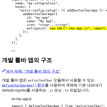
name: 
"
my-integration
"
,
hooks: {
"
astro:config:setup
"
: 
(
{ 
addDevToolbarApp
 }
)
=
addDevToolbarApp
({
id: 
"
my-app
"
,
name: 
"
My App
"
,
icon: 
"
<svg>...</svg>
"
,
entrypoint: 
new
URL
(
"
./my-app.js
"
, 
import.
});
},
},
});
개발 툴바 앱의 구조
섹션 제목: “개발 툴바 앱의 구조”
개발 툴바 앱은
모듈에서 사용할 수 있는
astro/toolbar
함수
를 사용하여 객체에 기본 내보내기
defineToolbarApp()
(default exports)를 사용하는
또는
파일입니다.
.js
.ts
src/my-app.js
import
 { defineToolbarApp } 
from
"
astro/toolbar
"
;