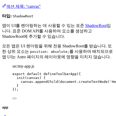
섹션 제목: “canvas”
타입:
ShadowRoot
앱이 UI를 렌더링하는 데 사용할 수 있는 표준
ShadowRoot
입
니다. 표준 DOM API를 사용하여 요소를 생성하고
ShadowRoot에 추가할 수 있습니다.
모든 앱은 UI 렌더링을 위해 전용 ShadowRoot를 받습니다. 또
한 상위 요소는
를 사용하여 배치되므로
position: absolute;
앱 UI는 Astro 페이지의 레이아웃에 영향을 미치지 않습니다.
src/my-app.js
export
default
defineToolbarApp
({
init
(
canvas
)
 {
canvas
.
appendChild
(document
.
createTextNode
(
'
He
}
});
app