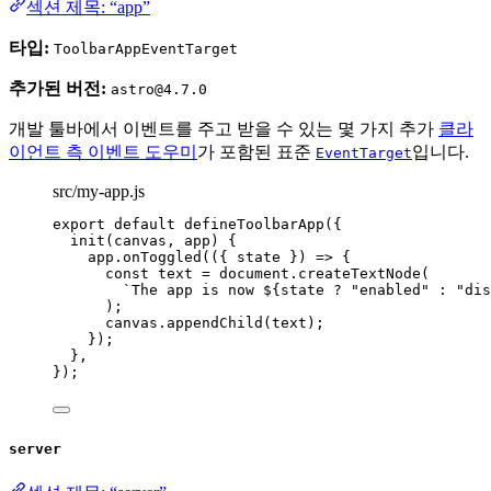
섹션 제목: “app”
타입:
ToolbarAppEventTarget
추가된 버전:
astro@4.7.0
개발 툴바에서 이벤트를 주고 받을 수 있는 몇 가지 추가
클라
이언트 측 이벤트 도우미
가 포함된 표준
입니다.
EventTarget
src/my-app.js
export
default
defineToolbarApp
({
init
(
canvas
, 
app
)
 {
app
.
onToggled
(
(
{ 
state
 }
)
=>
 {
const
text
 = 
document
.
createTextNode
(
`
The app is now 
${
state
?
"
enabled
"
:
"
dis
);
canvas
.
appendChild
(text);
});
},
});
server