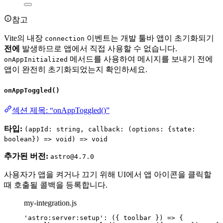
참고
Vite의 내장
이벤트는 개발 툴바 앱이 초기화되기
connection
전에
발생하므로 앱에서 직접 사용할 수 없습니다.
메서드를 사용하여 메시지를 보내기 전에
onAppInitialized
앱이 완전히 초기화되었는지 확인하세요.
onAppToggled()
섹션 제목: “onAppToggled()”
타입:
(appId: string, callback: (options: {state:
boolean}) => void) => void
추가된 버전:
astro@4.7.0
사용자가 앱을 켜거나 끄기 위해 UI에서 앱 아이콘을 클릭할
때 호출될 콜백을 등록합니다.
my-integration.js
'
astro:server:setup
'
: 
(
{ 
toolbar
 }
)
=>
 {