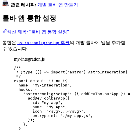
관련 레시피:
개발 툴바 앱 만들기
툴바 앱 통합 설정
섹션 제목: “툴바 앱 통합 설정”
통합은
후크
의 개발 툴바에 앱을 추가할
astro:config:setup
수 있습니다.
my-integration.js
/**
* 
@type
{() => import('astro').AstroIntegration}
*/
export
default
()
=>
 ({
name: 
"
my-integration
"
,
hooks: {
"
astro:config:setup
"
: 
(
{ 
addDevToolbarApp
 }
)
=
addDevToolbarApp
({
id: 
"
my-app
"
,
name: 
"
My App
"
,
icon: 
"
<svg>...</svg>
"
,
entrypoint: 
"
./my-app.js
"
,
});
},
},