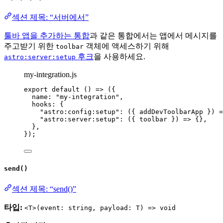
섹션 제목: “서버에서”
툴바 앱을 추가하는 통합
과 같은 통합에서는 앱에서 메시지를
주고받기 위한
객체에 액세스하기 위해
toolbar
후크
을 사용하세요.
astro:server:setup
my-integration.js
export
default
()
=>
 ({
name: 
"
my-integration
"
,
hooks: {
"
astro:config:setup
"
: 
(
{ 
addDevToolbarApp
 }
)
=
"
astro:server:setup
"
: 
(
{ 
toolbar
 }
)
=>
 {},
},
});
send()
섹션 제목: “send()”
타입:
<T>(event: string, payload: T) => void