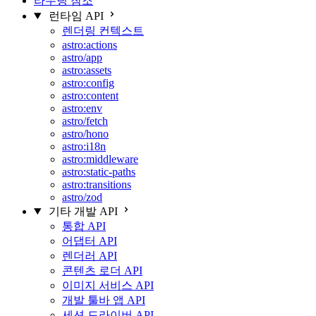
라우팅 참조
런타임 API
렌더링 컨텍스트
astro:actions
astro/app
astro:assets
astro:config
astro:content
astro:env
astro/fetch
astro/hono
astro:i18n
astro:middleware
astro:static-paths
astro:transitions
astro/zod
기타 개발 API
통합 API
어댑터 API
렌더러 API
콘텐츠 로더 API
이미지 서비스 API
개발 툴바 앱 API
세션 드라이버 API