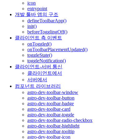
icon
entrypoint
개발 툴바 앱의 구조
defineToolbarApp()
init()
beforeTogglingOff()
클라이언트 측 이벤트
onToggled()
onToolbarPlacementUpdated()
toggleState()
toggleNotification()
클라이언트-서버 통신
클라이언트에서
서버에서
컴포넌트 라이브러리
astro-dev-toolbar-window
astro-dev-toolbar-button
astro-dev-toolbar-badge
astro-dev-toolbar-card
astro-dev-toolbar-toggle
astro-dev-toolbar-radio-checkbox
astro-dev-toolbar-highlight
astro-dev-toolbar-tooltip
astro-dev-toolbar-icon