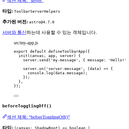
섹션 제목: “server”
타입:
ToolbarServerHelpers
추가된 버전:
astro@4.7.0
서버와 통신
하는데 사용할 수 있는 객체입니다.
src/my-app.js
export
default
defineToolbarApp
({
init
(
canvas
, 
app
, 
server
)
 {
server
.
send
(
'
my-message
'
, { message: 
'
Hello!
'
 
server
.
on
(
'
server-message
'
, 
(
data
)
=>
 {
console
.
log
(data
.
message
);
});
},
});
beforeTogglingOff()
섹션 제목: “beforeTogglingOff()”
타입:
(canvas: ShadowRoot) => boolean |