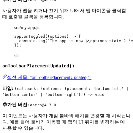
사용자가 앱을 켜거나 끄기 위해 UI에서 앱 아이콘을 클릭할
때 호출될 콜백을 등록합니다.
src/my-app.js
app
.
onToggled
(
(
options
)
=>
 {
console
.
log
(
`
The app is now 
${
options
.
state
?
'
e
});
onToolbarPlacementUpdated()
섹션 제목: “onToolbarPlacementUpdated()”
타입:
(callback: (options: {placement: 'bottom-left' |
'bottom-center' | 'bottom-right'})) => void
추가된 버전:
astro@4.7.0
이 이벤트는 사용자가 개발 툴바의 배치를 변경할 때 시작됩니
다. 예를 들어 툴바가 이동될 때 앱의 UI 위치를 변경하는 데
사용할 수 있습니다.