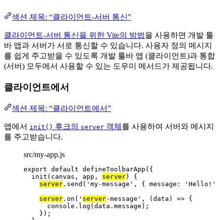
섹션 제목: “클라이언트-서버 통신”
클라이언트-서버 통신을 위한 Vite의 방법
을 사용하면 개발 툴
바 앱과 서버가 서로 통신할 수 있습니다. 사용자 정의 메시지
를 쉽게 주고받을 수 있도록 개발 툴바 앱 (클라이언트)과 통합
(서버) 모두에서 사용할 수 있는 도우미 메서드가 제공됩니다.
클라이언트에서
섹션 제목: “클라이언트에서”
앱에서
후크의
객체
를 사용하여 서버와 메시지
init()
server
를 주고받습니다.
src/my-app.js
export
default
defineToolbarApp
({
init
(
canvas
, 
app
, 
server
)
 {
server
.
send
(
'
my-message
'
, { message: 
'
Hello!
'
 
server
.
on
(
'
server
-message
'
, 
(
data
)
=>
 {
console
.
log
(data
.
message
);
});