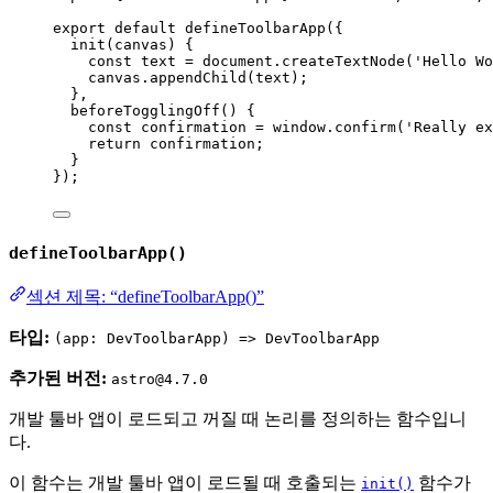
export
default
defineToolbarApp
({
init
(
canvas
)
 {
const
text
 = 
document
.
createTextNode
(
'
Hello Wo
canvas
.
appendChild
(text);
},
beforeTogglingOff
()
 {
const
confirmation
 = 
window
.
confirm
(
'
Really ex
return
 confirmation;
}
});
defineToolbarApp()
섹션 제목: “defineToolbarApp()”
타입:
(app: DevToolbarApp) => DevToolbarApp
추가된 버전:
astro@4.7.0
개발 툴바 앱이 로드되고 꺼질 때 논리를 정의하는 함수입니
다.
이 함수는 개발 툴바 앱이 로드될 때 호출되는
함수가
init()