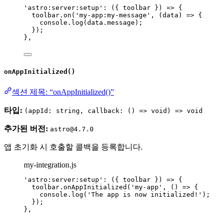
'
astro:server:setup
'
: 
(
{ 
toolbar
 }
)
=>
 {
toolbar
.
on
(
'
my-app:my-message
'
, 
(
data
)
=>
 {
console
.
log
(data
.
message
);
});
},
onAppInitialized()
섹션 제목: “onAppInitialized()”
타입:
(appId: string, callback: () => void) => void
추가된 버전:
astro@4.7.0
앱 초기화 시 호출할 콜백을 등록합니다.
my-integration.js
'
astro:server:setup
'
: 
(
{ 
toolbar
 }
)
=>
 {
toolbar
.
onAppInitialized
(
'
my-app
'
, 
()
=>
 {
console
.
log
(
'
The app is now initialized!
'
);
});
},