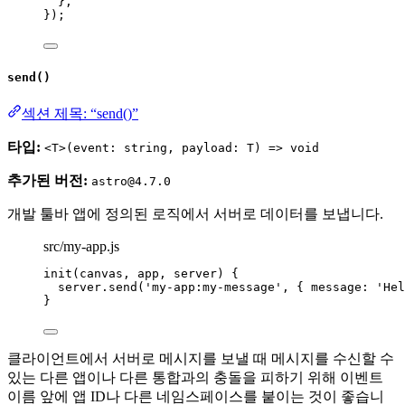
},
});
send()
섹션 제목: “send()”
타입:
<T>(event: string, payload: T) => void
추가된 버전:
astro@4.7.0
개발 툴바 앱에 정의된 로직에서 서버로 데이터를 보냅니다.
src/my-app.js
init
(canvas, app, server) {
server
.
send
(
'
my-app:my-message
'
, { message: 
'
Hel
}
클라이언트에서 서버로 메시지를 보낼 때 메시지를 수신할 수
있는 다른 앱이나 다른 통합과의 충돌을 피하기 위해 이벤트
이름 앞에 앱 ID나 다른 네임스페이스를 붙이는 것이 좋습니