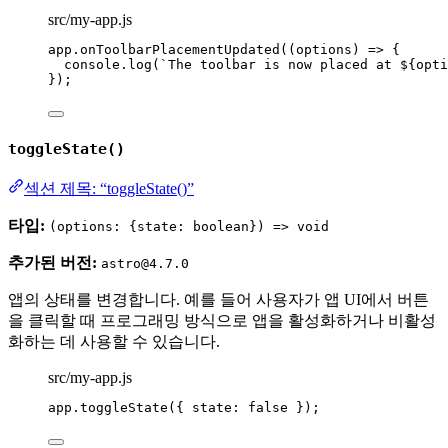
src/my-app.js
app
.
onToolbarPlacementUpdated
(
(
options
)
=>
 {
console
.
log
(
`
The toolbar is now placed at 
${
opti
});
toggleState()
섹션 제목: “toggleState()”
타입:
(options: {state: boolean}) => void
추가된 버전:
astro@4.7.0
앱의 상태를 변경합니다. 예를 들어 사용자가 앱 UI에서 버튼
을 클릭할 때 프로그래밍 방식으로 앱을 활성화하거나 비활성
화하는 데 사용할 수 있습니다.
src/my-app.js
app
.
toggleState
({ state: 
false
 });