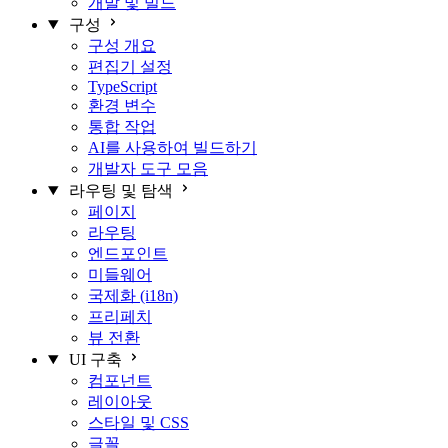
개발 및 빌드
구성
구성 개요
편집기 설정
TypeScript
환경 변수
통합 작업
AI를 사용하여 빌드하기
개발자 도구 모음
라우팅 및 탐색
페이지
라우팅
엔드포인트
미들웨어
국제화 (i18n)
프리페치
뷰 전환
UI 구축
컴포넌트
레이아웃
스타일 및 CSS
글꼴