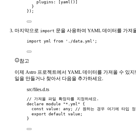
plugins: [
yaml
()]
}
});
마지막으로
문을 사용하여 YAML 데이터를 가져올
import
import
 yml 
from
'
./data.yml
'
;
참고
이제 Astro 프로젝트에서 YAML 데이터를 가져올 수
일을 만들거나 찾아서 다음을 추가하세요.
src/files.d.ts
// 가져올 파일 확장자를 지정하세요.
declare
module
"
*.yml
"
 {
const 
value
:
any
; 
// 원하는 경우 여기에 타입 
export
default
 value;
}