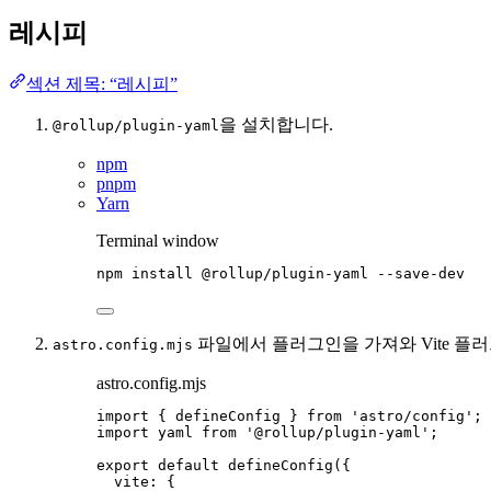
레시피
섹션 제목: “레시피”
을 설치합니다.
@rollup/plugin-yaml
npm
pnpm
Yarn
Terminal window
npm
install
@rollup/plugin-yaml
--save-dev
파일에서 플러그인을 가져와 Vite 플
astro.config.mjs
astro.config.mjs
import
 { defineConfig } 
from
'
astro/config
'
;
import
 yaml 
from
'
@rollup/plugin-yaml
'
;
export
default
defineConfig
({
vite: {