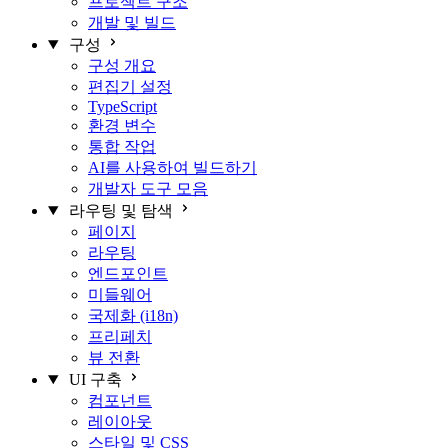
프로젝트 구조
개발 및 빌드
구성
구성 개요
편집기 설정
TypeScript
환경 변수
통합 작업
AI를 사용하여 빌드하기
개발자 도구 모음
라우팅 및 탐색
페이지
라우팅
엔드포인트
미들웨어
국제화 (i18n)
프리페치
뷰 전환
UI 구축
컴포넌트
레이아웃
스타일 및 CSS