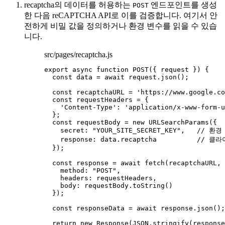
recaptcha의 데이터를 허용하는
엔드포인트를 생성
POST
한 다음 reCAPTCHA API로 이를 검증합니다. 여기서 안
전하게 비밀 값을 정의하거나 환경 변수를 읽을 수 있습
니다.
src/pages/recaptcha.js
export
async
function
POST
(
{ 
request
 }
)
 {
const 
data
 = await 
request
.
json
();
const 
recaptchaURL
 = 
'
https://www.google.co
const 
requestHeaders
 = {
'
Content-Type
'
: 
'
application/x-www-form-u
}
;
const 
requestBody
 = 
new
URLSearchParams
(
{
secret: 
"
YOUR_SITE_SECRET_KEY
"
,
// 환경
response: 
data
.
recaptcha
// 클
}
);
const 
response
 = await 
fetch
(
recaptchaURL
,
 
method: 
"
POST
"
,
headers: 
requestHeaders
,
body: 
requestBody
.
toString
()
}
);
const 
responseData
 = await 
response
.
json
();
return
new
Response
(
JSON
.
stringify
(
response