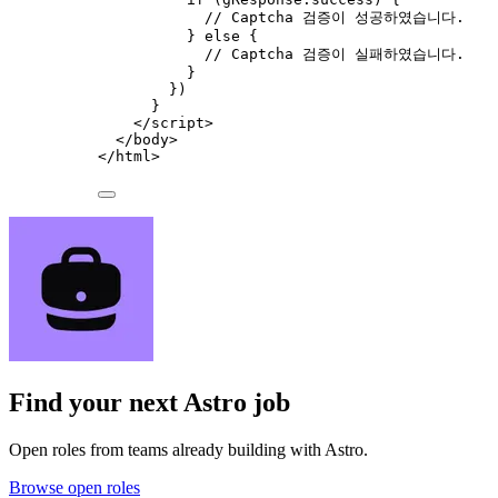
// Captcha 검증이 성공하였습니다.
} 
else
 {
// Captcha 검증이 실패하였습니다.
}
})
}
</
script
>
</
body
>
</
html
>
Find your next
Astro job
Open roles from teams already building with Astro.
Browse open roles