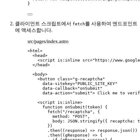
}
클라이언트 스크립트에서
를 사용하여 엔드포인트
fetch
에 액세스합니다.
src/pages/index.astro
<
html
>
<
head
>
<
script
is:inline
src
=
"
https://www.google
</
head
>
<
body
>
<
button
class
=
"
g-recaptcha
"
data-sitekey
=
"
PUBLIC_SITE_KEY
"
data-callback
=
"
onSubmit
"
data-action
=
"
submit
"
>
 Click me to verif
<
script
is:inline
>
function
onSubmit
(
token
)
 {
fetch
(
"
/recaptcha
"
,
 {
method: 
"
POST
"
,
body: 
JSON
.
stringify
({ recaptcha: 
t
})
.
then
(
(
response
)
=>
response
.
json
())
.
then
(
(
gResponse
)
=>
 {
if
 (
gResponse
.
success
) {