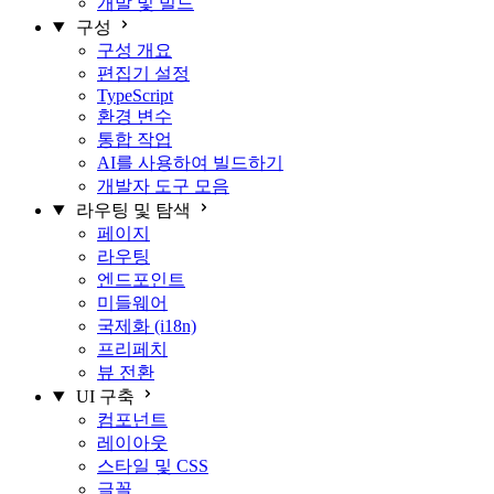
개발 및 빌드
구성
구성 개요
편집기 설정
TypeScript
환경 변수
통합 작업
AI를 사용하여 빌드하기
개발자 도구 모음
라우팅 및 탐색
페이지
라우팅
엔드포인트
미들웨어
국제화 (i18n)
프리페치
뷰 전환
UI 구축
컴포넌트
레이아웃
스타일 및 CSS
글꼴