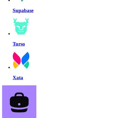
Supabase
Turso
Xata