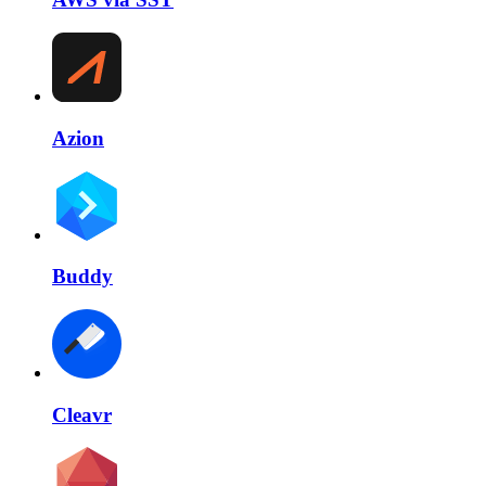
Azion
Buddy
Cleavr