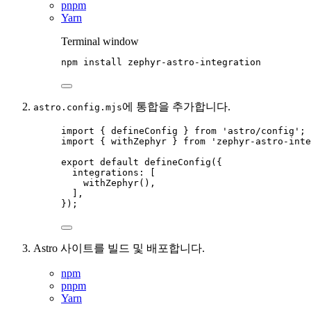
pnpm
Yarn
Terminal window
npm
install
zephyr-astro-integration
에 통합을 추가합니다.
astro.config.mjs
import
 { defineConfig } 
from
'
astro/config
'
;
import
 { withZephyr } 
from
'
zephyr-astro-inte
export
default
defineConfig
({
integrations: [
withZephyr
(),
],
});
Astro 사이트를 빌드 및 배포합니다.
npm
pnpm
Yarn