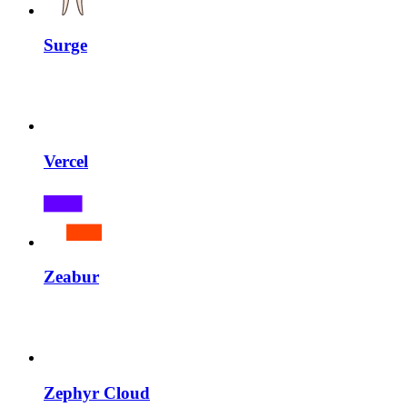
Surge
Vercel
Zeabur
Zephyr Cloud