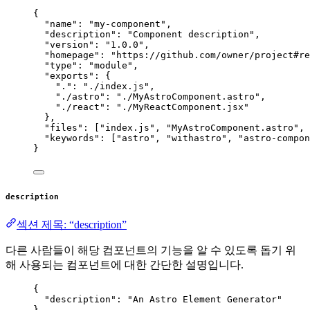
{
"name"
: 
"
my-component
"
,
"description"
: 
"
Component description
"
,
"version"
: 
"
1.0.0
"
,
"homepage"
: 
"
https://github.com/owner/project#re
"type"
: 
"
module
"
,
"exports"
: {
"."
: 
"
./index.js
"
,
"./astro"
: 
"
./MyAstroComponent.astro
"
,
"./react"
: 
"
./MyReactComponent.jsx
"
},
"files"
: [
"
index.js
"
, 
"
MyAstroComponent.astro
"
, 
"keywords"
: [
"
astro
"
, 
"
withastro
"
, 
"
astro-compon
}
description
섹션 제목: “description”
다른 사람들이 해당 컴포넌트의 기능을 알 수 있도록 돕기 위
해 사용되는 컴포넌트에 대한 간단한 설명입니다.
{
"description"
: 
"
An Astro Element Generator
"
}