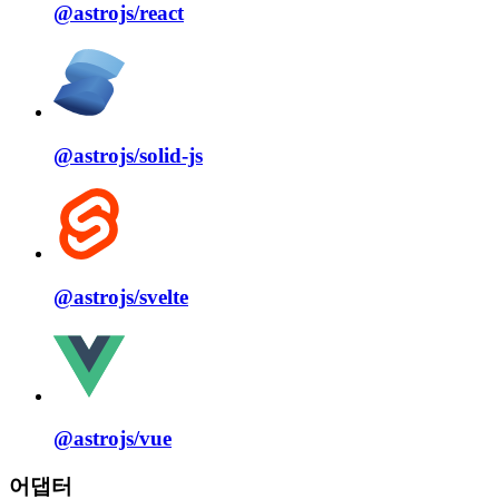
@astrojs/
react
@astrojs/
solid⁠-⁠js
@astrojs/
svelte
@astrojs/
vue
어댑터