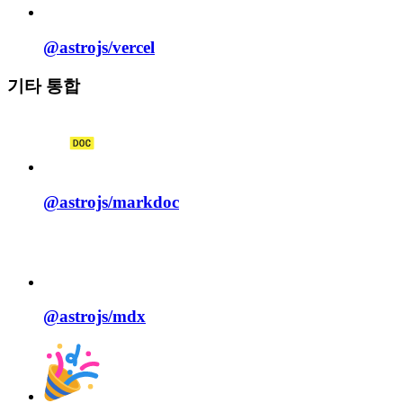
@astrojs/
vercel
기타 통합
@astrojs/
markdoc
@astrojs/
mdx