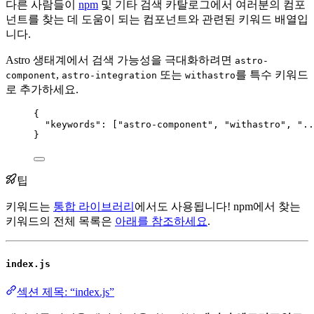
다른 사람들이
npm
및 기타 검색 카탈로그에서 여러분의 컴포
넌트를 찾는 데 도움이 되는 컴포넌트와 관련된 키워드 배열입
니다.
Astro 생태계에서 검색 가능성을 극대화하려면
astro-
,
또는
를 특수 키워드
component
astro-integration
withastro
로 추가하세요.
{
"keywords"
: [
"
astro-component
"
, 
"
withastro
"
, 
"
..
}
팁
키워드는
통합 라이브러리
에서도 사용됩니다! npm에서 찾는
키워드의 전체 목록은
아래를 참조하세요
.
index.js
섹션 제목: “index.js”