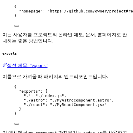
{
"homepage"
: 
"
https://github.com/owner/project#re
}
이는 사용자를 프로젝트의 온라인 데모, 문서, 홈페이지로 안
내하는 좋은 방법입니다.
exports
섹션 제목: “exports”
이름으로 가져올 때 패키지의 엔트리포인트입니다.
{
"exports"
: {
"."
: 
"
./index.js
"
,
"./astro"
: 
"
./MyAstroComponent.astro
"
,
"./react"
: 
"
./MyReactComponent.jsx
"
}
}
이 예시에서
가져오기는
를 사용하고
my-component
index.js