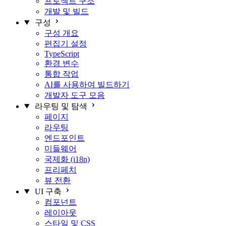
프로젝트 구조
개발 및 빌드
구성
구성 개요
편집기 설정
TypeScript
환경 변수
통합 작업
AI를 사용하여 빌드하기
개발자 도구 모음
라우팅 및 탐색
페이지
라우팅
엔드포인트
미들웨어
국제화 (i18n)
프리페치
뷰 전환
UI 구축
컴포넌트
레이아웃
스타일 및 CSS