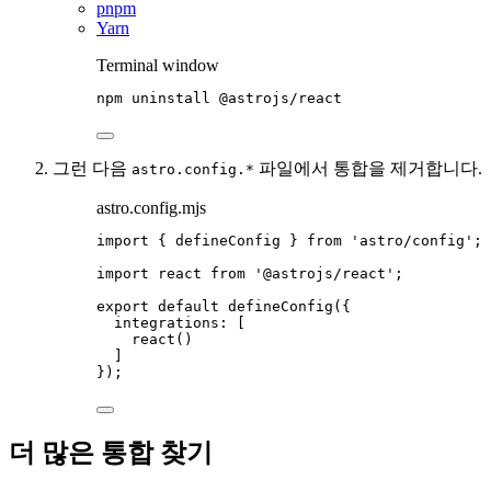
pnpm
Yarn
Terminal window
npm
uninstall
@astrojs/react
그런 다음
파일에서 통합을 제거합니다.
astro.config.*
astro.config.mjs
import
 { defineConfig } 
from
'
astro/config
'
;
import
 react 
from
'
@astrojs/react
'
;
export
default
defineConfig
({
integrations: [
react
()
]
});
더 많은 통합 찾기