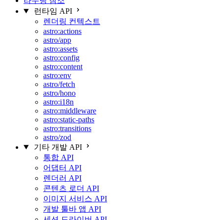
라우팅 참조
런타임 API
렌더링 컨텍스트
astro:actions
astro/app
astro:assets
astro:config
astro:content
astro:env
astro/fetch
astro/hono
astro:i18n
astro:middleware
astro:static-paths
astro:transitions
astro/zod
기타 개발 API
통합 API
어댑터 API
렌더러 API
콘텐츠 로더 API
이미지 서비스 API
개발 툴바 앱 API
세션 드라이버 API