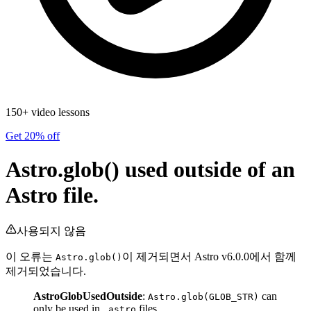
150+ video lessons
Get 20% off
Astro.glob() used outside of an
Astro file.
사용되지 않음
이 오류는
이 제거되면서 Astro v6.0.0에서 함께
Astro.glob()
제거되었습니다.
AstroGlobUsedOutside
:
can
Astro.glob(GLOB_STR)
only be used in
files.
.astro