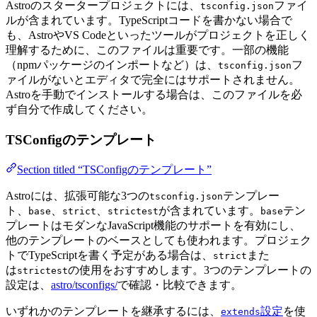
Astroのスタータープロジェクトには、
ファイ
tsconfig.json
ルが含まれています。TypeScriptコードを書かない場合で
も、AstroやVS Codeといったツールがプロジェクトを正しく
理解するために、このファイルは重要です。一部の機能
（npmパッケージのインポートなど）は、
フ
tsconfig.json
ァイルがないとエディタで完全にはサポートされません。
Astroを手動でインストールする場合は、このファイルを必
ず自分で作成してください。
TSConfigのテンプレート
Section titled “TSConfigのテンプレート”
Astroには、拡張可能な3つの
テンプレー
tsconfig.json
ト、
、
、
が含まれています。
テン
base
strict
strictest
base
プレートはモダンなJavaScript機能のサポートを有効にし、
他のテンプレートのベースとしても使われます。プロジェク
トでTypeScriptを書く予定がある場合は、
また
strict
は
の使用をおすすめします。3つのテンプレートの
strictest
設定は、
astro/tsconfigs/
で確認・比較できます。
いずれかのテンプレートを継承するには、
設定
を使
extends