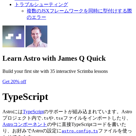
トラブルシューティング
複数のJSXフレームワークを同時に型付けする際
のエラー
Learn Astro
with James Q Quick
Build your first site with 35 interactive Scrimba lessons
Get 20% off
TypeScript
Astroには
TypeScript
のサポートが組み込まれています。Astro
プロジェクト内で
や
ファイルをインポートしたり、
.ts
.tsx
Astroコンポーネント
の中に直接TypeScriptコードを書いた
り、お好みでAstroの設定に
ファイルを使っ
astro.config.ts