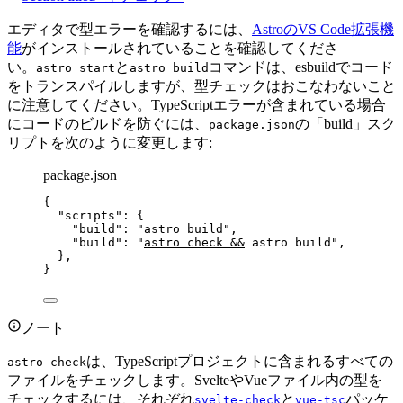
エディタで型エラーを確認するには、
AstroのVS Code拡張機
能
がインストールされていることを確認してくださ
い。
と
コマンドは、esbuildでコード
astro start
astro build
をトランスパイルしますが、型チェックはおこなわないこと
に注意してください。TypeScriptエラーが含まれている場合
にコードのビルドを防ぐには、
の「build」スク
package.json
リプトを次のように変更します:
package.json
{
"scripts"
: {
"build"
: 
"
astro build
"
,
"build"
: 
"
astro check &&
 astro build
"
,
},
}
ノート
は、TypeScriptプロジェクトに含まれるすべての
astro check
ファイルをチェックします。SvelteやVueファイル内の型を
チェックするには、それぞれ
と
パッケ
svelte-check
vue-tsc