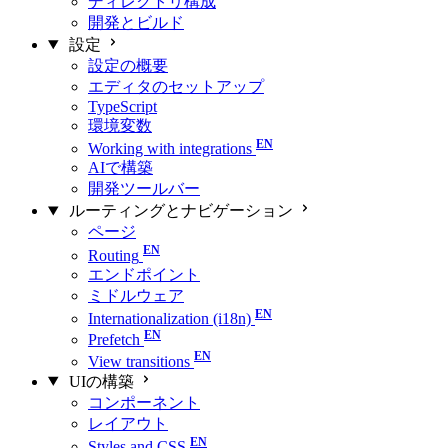
ディレクトリ構成
開発とビルド
設定
設定の概要
エディタのセットアップ
TypeScript
環境変数
Working with integrations
AIで構築
開発ツールバー
ルーティングとナビゲーション
ページ
Routing
エンドポイント
ミドルウェア
Internationalization (i18n)
Prefetch
View transitions
UIの構築
コンポーネント
レイアウト
Styles and CSS