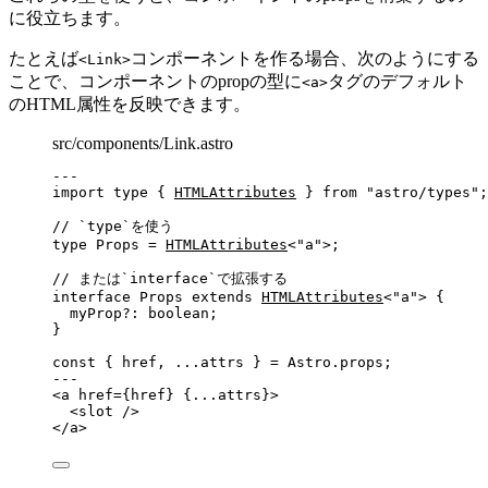
に役立ちます。
たとえば
コンポーネントを作る場合、次のようにする
<Link>
ことで、コンポーネントのpropの型に
タグのデフォルト
<a>
のHTML属性を反映できます。
src/components/Link.astro
---
import
type
 { 
HTMLAttributes
 } 
from
"
astro/types
"
;
// `type`を使う
type
 Props 
=
HTMLAttributes
<
"
a
"
>;
// または`interface`で拡張する
interface
 Props 
extends
HTMLAttributes
<
"
a
"
> {
myProp
?:
boolean
;
}
const { 
href
, 
...
attrs
 } = 
Astro
.
props
;
---
<
a
href
=
{
href
}
 {
...
attrs
}>
<
slot
 />
</
a
>