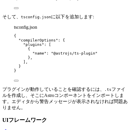
そして、
に以下を追加します:
tsconfig.json
tsconfig.json
{
"compilerOptions"
: {
"plugins"
: [
{
"name"
: 
"
@astrojs/ts-plugin
"
},
],
}
}
プラグインが動作していることを確認するには、
ファイ
.ts
ルを作成し、そこにAstroコンポーネントをインポートしま
す。エディタから警告メッセージが表示されなければ問題あ
りません。
UIフレームワーク