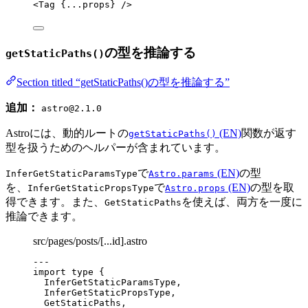
<
Tag
 {
...
props
} />
の型を推論する
getStaticPaths()
Section titled “getStaticPaths()の型を推論する”
追加：
astro@2.1.0
Astroには、動的ルートの
(EN)
関数が返す
getStaticPaths()
型を扱うためのヘルパーが含まれています。
で
(EN)
の型
InferGetStaticParamsType
Astro.params
を、
で
(EN)
の型を取
InferGetStaticPropsType
Astro.props
得できます。また、
を使えば、両方を一度に
GetStaticPaths
推論できます。
src/pages/posts/[...id].astro
---
import
type
 {
InferGetStaticParamsType,
InferGetStaticPropsType,
GetStaticPaths,