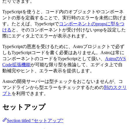
たりできます。
TypeScriptを使うと、コード内のオブジェクトやコンポーネ
ントの形を定義することで、実行時のエラーを未然に防げま
す。たとえば、TypeScriptで
コンポーネントのpropsに型をつ
ける
と、そのコンポーネントが受け付けないpropを設定した
際にエディタ上でエラーが表示されます。
TypeScriptの恩恵を受けるために、Astroプロジェクトで必ず
しもTypeScriptコードを書く必要はありません。Astroは常に
コンポーネントのコードをTypeScriptとして扱い、
AstroのVS
Code拡張機能
が可能な限り型を推論して、エディタ上で自
動補完やヒント、エラー表示を提供します。
Astroの開発サーバーは型チェックをおこないませんが、コ
マンドラインから型エラーをチェックするための
別のスクリ
プト
を利用できます。
セットアップ
Section titled “セットアップ”