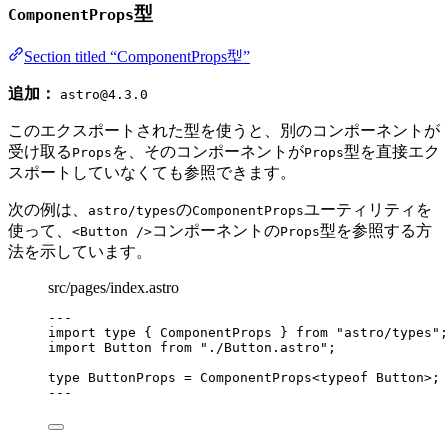
型
ComponentProps
Section titled “ComponentProps型”
追加：
astro@4.3.0
このエクスポートされた型を使うと、別のコンポーネントが
受け取る
を、そのコンポーネントが
型を直接エク
Props
Props
スポートしていなくても参照できます。
次の例は、
の
ユーティリティを
astro/types
ComponentProps
使って、
コンポーネントの
型を参照する方
<Button />
Props
法を示しています。
src/pages/index.astro
---
import
type
 { ComponentProps } 
from
"
astro/types
"
;
import
 Button 
from
"
./Button.astro
"
;
type
 ButtonProps 
=
ComponentProps
<
typeof
 Button>;
---