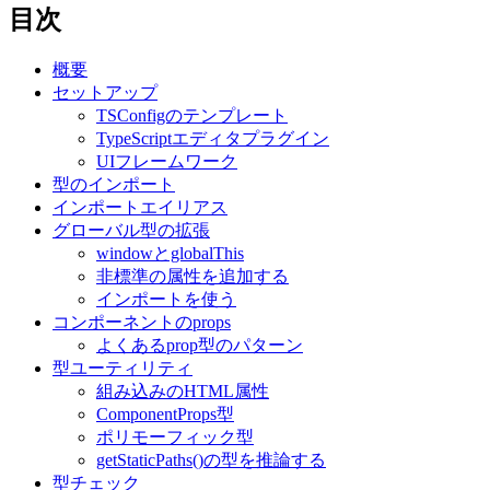
目次
概要
セットアップ
TSConfigのテンプレート
TypeScriptエディタプラグイン
UIフレームワーク
型のインポート
インポートエイリアス
グローバル型の拡張
windowとglobalThis
非標準の属性を追加する
インポートを使う
コンポーネントのprops
よくあるprop型のパターン
型ユーティリティ
組み込みのHTML属性
ComponentProps型
ポリモーフィック型
getStaticPaths()の型を推論する
型チェック