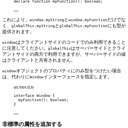
declare
function
myFunction
()
:
boolean
;
これにより、
と
だけでな
window.myString
window.myFunction
く、
と
にも型が
globalThis.myString
globalThis.myFunction
提供されます。
はクライアントサイドのコードでのみ利用できること
window
に注意してください。
はサーバーサイドとクライ
globalThis
アントサイドの両方で利用できますが、サーバーサイドの値
はクライアントと共有されません。
オブジェクトのプロパティにのみ型をつけたい場合
window
は、代わりに
インターフェースを指定します。
Window
src/env.d.ts
interface
 Window {
myFunction
()
:
boolean
;
}
非標準の属性を追加する