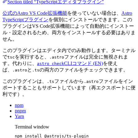
Section titled “TypeScriptエディタプラグイン”
公式のAstro VS Code拡張機能
を使っていない場合は、
Astro
TypeScriptプラグイン
を個別にインストールできます。この
プラグインはVS Code拡張機能によって自動的にインストー
ル・設定されるため、両方をインストールする必要はありま
せん。
このプラグインはエディタ内でのみ動作します。ターミナル
で
を実行すると、
ファイルは完全に無視されま
tsc
.astro
す。代わりに、
CLIコマンド (EN)
を使え
astro check
ば、
と
の両方のファイルをチェックできます。
.astro
.ts
このプラグインは、
ファイルから
ファイルをイン
.ts
.astro
ポートすることもサポートしています（再エクスポートに便
利です）。
npm
pnpm
Yarn
Terminal window
npm
install
@astrojs/ts-plugin