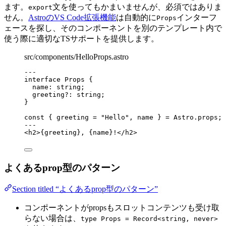
ます。
文を使ってもかまいませんが、必須ではありま
export
せん。
AstroのVS Code拡張機能
は自動的に
インターフ
Props
ェースを探し、そのコンポーネントを別のテンプレート内で
使う際に適切なTSサポートを提供します。
src/components/HelloProps.astro
---
interface
 Props {
name
:
string
;
greeting
?:
string
;
}
const { 
greeting
 = 
"
Hello
"
, 
name
 } = 
Astro
.
props
;
---
<
h2
>
{
greeting
}
, 
{
name
}
!
</
h2
>
よくあるprop型のパターン
Section titled “よくあるprop型のパターン”
コンポーネントがpropsもスロットコンテンツも受け取
らない場合は、
type Props = Record<string, never>