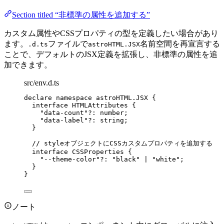
Section titled “非標準の属性を追加する”
カスタム属性やCSSプロパティの型を定義したい場合があり
ます。
ファイルで
名前空間を再宣言する
.d.ts
astroHTML.JSX
ことで、デフォルトのJSX定義を拡張し、非標準の属性を追
加できます。
src/env.d.ts
declare
namespace
 astroHTML
.
JSX {
interface
 HTMLAttributes {
"
data-count
"
?:
number
;
"
data-label
"
?:
string
;
}
// styleオブジェクトにCSSカスタムプロパティを追加する
interface
 CSSProperties {
"
--theme-color
"
?:
"
black
"
|
"
white
"
;
}
}
ノート