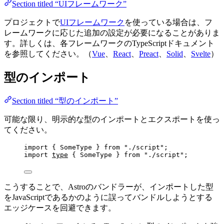
Section titled “UIフレームワーク”
プロジェクトで
UIフレームワーク
を使っている場合は、フ
レームワークに応じた追加の設定が必要になることがありま
す。詳しくは、各フレームワークのTypeScriptドキュメント
を参照してください。（
Vue
、
React
、
Preact
、
Solid
、
Svelte
）
型のインポート
Section titled “型のインポート”
可能な限り、明示的な型のインポートとエクスポートを使っ
てください。
import
 { SomeType } 
from
"
./script
"
;
import
type
 { SomeType } 
from
"
./script
"
;
こうすることで、Astroのバンドラーが、インポートした型
をJavaScriptであるかのように誤ってバンドルしようとする
エッジケースを回避できます。