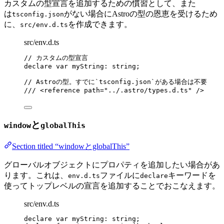
カスタムの型宣言を追加するための慣習として、また
は
がない場合にAstroの型の恩恵を受けるため
tsconfig.json
に、
を作成できます。
src/env.d.ts
src/env.d.ts
// カスタムの型宣言
declare var 
myString
:
string
;
// Astroの型。すでに`tsconfig.json`がある場合は不要
/// 
<
reference
path
=
"
../.astro/types.d.ts
"
 />
と
window
globalThis
Section titled “windowとglobalThis”
グローバルオブジェクトにプロパティを追加したい場合があ
ります。これは、
ファイルに
キーワードを
env.d.ts
declare
使ってトップレベルの宣言を追加することでおこなえます。
src/env.d.ts
declare var 
myString
:
string
;