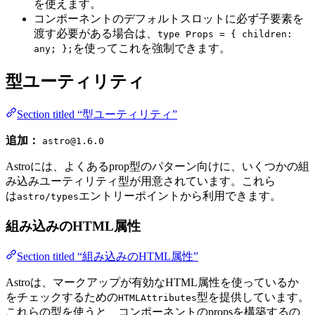
を使えます。
コンポーネントのデフォルトスロットに必ず子要素を
渡す必要がある場合は、
type Props = { children:
を使ってこれを強制できます。
any; };
型ユーティリティ
Section titled “型ユーティリティ”
追加：
astro@1.6.0
Astroには、よくあるprop型のパターン向けに、いくつかの組
み込みユーティリティ型が用意されています。これら
は
エントリーポイントから利用できます。
astro/types
組み込みのHTML属性
Section titled “組み込みのHTML属性”
Astroは、マークアップが有効なHTML属性を使っているか
をチェックするための
型を提供しています。
HTMLAttributes
これらの型を使うと、コンポーネントのpropsを構築するの