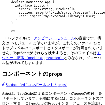
declare
namespace
 App {
interface
 Locals {
orders
:
Map
<
string
, 
Product
[]>
session
:
import
(
"
./lib/server/session
"
).
Sessio
user
:
import
(
"
my-external-library
"
).
User
;
}
}
ファイルは、
アンビエントモジュール
の宣言です。構
.d.ts
文はESモジュールに似ていますが、これらのファイルでは
トップレベルのインポートとエクスポートが許可されていま
せん。TypeScriptがそれらを検出すると、そのファイルは
モ
ジュール拡張（module augmentation）
とみなされ、グローバ
ル型が壊れてしまいます。
コンポーネントのprops
Section titled “コンポーネントのprops”
Astroは、TypeScriptによるコンポーネントのpropsの型付けを
サポートしています。有効にするには、コンポーネントのフ
ロントマターにTypeScriptの
インターフェースを追加し
Props