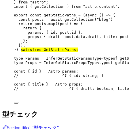
} 
from
"
astro
"
;
import
 { getCollection } 
from
"
astro:content
"
;
export const 
getStaticPaths
 = 
(
async 
()
 => {
const 
posts
 = await 
getCollection
(
"
blog
"
)
;
return 
posts
.
map
(
(
post
)
 => {
return {
params: { id: 
post
.
id
 },
props: { draft: 
post
.
data
.
draft
, title: 
post
};
}
)
;
}
)
satisfies 
GetStaticPaths
;
type
 Params 
=
InferGetStaticParamsType
<
typeof
 getS
type
 Props 
=
InferGetStaticPropsType
<
typeof
 getSta
const { 
id
 } = 
Astro
.
params
;
//                   ^? { id: string; }
const { 
title
 } = 
Astro
.
props
;
//                      ^? { draft: boolean; title
---
型チェック
Section titled “型チェック”