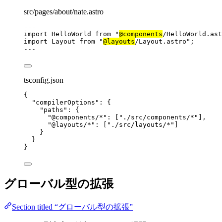
src/pages/about/nate.astro
---
import
 HelloWorld 
from
"
@components
/HelloWorld.ast
import
 Layout 
from
"
@layouts
/Layout.astro
"
;
---
tsconfig.json
{
"compilerOptions"
: {
"paths"
: {
"@components/*"
: [
"
./src/components/*
"
],
"@layouts/*"
: [
"
./src/layouts/*
"
]
}
}
}
グローバル型の拡張
Section titled “グローバル型の拡張”