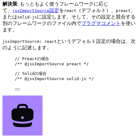
解決策
: もっともよく使うフレームワークに応じ
て、
設定
を
（デフォルト）、
、
jsxImportSource
react
preact
または
に設定します。そして、その設定と競合する
solid-js
別のフレームワークのファイル内で
プラグマコメント
を使い
ます。
というデフォルト設定の場合は、次
jsxImportSource: react
のように記述します。
// Preactの場合
/** 
@jsxImportSource
 preact */
// Solidの場合
/** 
@jsxImportSource
 solid-js */