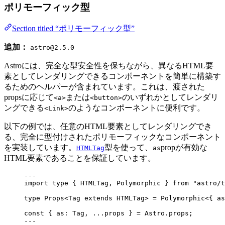
ポリモーフィック型
Section titled “ポリモーフィック型”
追加：
astro@2.5.0
Astroには、完全な型安全性を保ちながら、異なるHTML要
素としてレンダリングできるコンポーネントを簡単に構築す
るためのヘルパーが含まれています。これは、渡された
propsに応じて
または
のいずれかとしてレンダリ
<a>
<button>
ングできる
のようなコンポーネントに便利です。
<Link>
以下の例では、任意のHTML要素としてレンダリングでき
る、完全に型付けされたポリモーフィックなコンポーネント
を実装しています。
型を使って、
propが有効な
HTMLTag
as
HTML要素であることを保証しています。
---
import
type
 { HTMLTag, Polymorphic } 
from
"
astro/t
type
 Props<
Tag
extends
HTMLTag
> 
=
Polymorphic
<{ as
const { 
as
: 
Tag
, 
...
props
 } = 
Astro
.
props
;
---