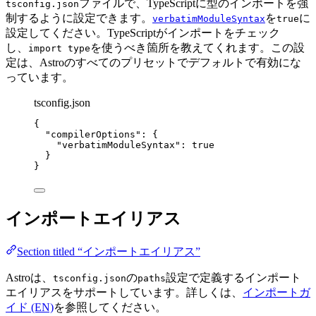
ファイルで、TypeScriptに型のインポートを強
tsconfig.json
制するように設定できます。
を
に
verbatimModuleSyntax
true
設定してください。TypeScriptがインポートをチェック
し、
を使うべき箇所を教えてくれます。この設
import type
定は、Astroのすべてのプリセットでデフォルトで有効にな
っています。
tsconfig.json
{
"compilerOptions"
: {
"verbatimModuleSyntax"
: 
true
}
}
インポートエイリアス
Section titled “インポートエイリアス”
Astroは、
の
設定で定義するインポート
tsconfig.json
paths
エイリアスをサポートしています。詳しくは、
インポートガ
イド (EN)
を参照してください。