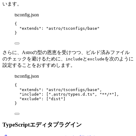
います。
tsconfig.json
{
"extends"
: 
"
astro/tsconfigs/base
"
}
さらに、Astroの型の恩恵を受けつつ、ビルド済みファイル
のチェックを避けるために、
と
を次のように
include
exclude
設定することをおすすめします。
tsconfig.json
{
"extends"
: 
"
astro/tsconfigs/base
"
,
"include"
: [
"
.astro/types.d.ts
"
, 
"
**/*
"
],
"exclude"
: [
"
dist
"
]
}
TypeScriptエディタプラグイン