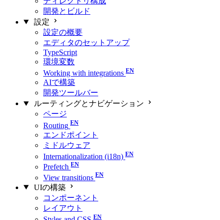
ディレクトリ構成
開発とビルド
設定
設定の概要
エディタのセットアップ
TypeScript
環境変数
Working with integrations
AIで構築
開発ツールバー
ルーティングとナビゲーション
ページ
Routing
エンドポイント
ミドルウェア
Internationalization (i18n)
Prefetch
View transitions
UIの構築
コンポーネント
レイアウト
Styles and CSS