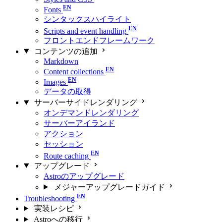
Fonts
シンタックスハイライト
Scripts and event handling
フロントエンドフレームワーク
コンテンツの追加
Markdown
Content collections
Images
データの取得
サーバーサイドレンダリング
オンデマンドレンダリング
サーバーアイランド
アクション
セッション
Route caching
アップグレード
Astroのアップグレード
メジャーアップグレードガイド
Troubleshooting
実装レシピ
Astroへの移行