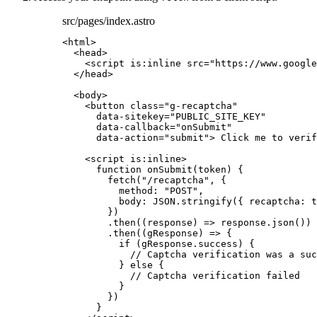
src/pages/index.astro
<
html
>
<
head
>
<
script
is:inline
src
=
"
https://www.google
</
head
>
<
body
>
<
button
class
=
"
g-recaptcha
"
data-sitekey
=
"
PUBLIC_SITE_KEY
"
data-callback
=
"
onSubmit
"
data-action
=
"
submit
"
>
 Click me to verif
<
script
is:inline
>
function
onSubmit
(
token
)
 {
fetch
(
"
/recaptcha
"
,
 {
method: 
"
POST
"
,
body: 
JSON
.
stringify
({ recaptcha: 
t
})
.
then
(
(
response
)
=>
response
.
json
())
.
then
(
(
gResponse
)
=>
 {
if
 (
gResponse
.
success
) {
// Captcha verification was a suc
} 
else
 {
// Captcha verification failed
}
})
}