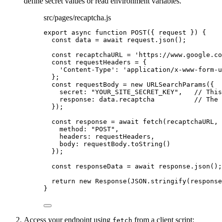
define secret values or read environment variables.
src/pages/recaptcha.js
export
async
function
POST
(
{ 
request
 }
)
 {
const 
data
 = await 
request
.
json
();
const 
recaptchaURL
 = 
'
https://www.google.co
const 
requestHeaders
 = {
'
Content-Type
'
: 
'
application/x-www-form-u
}
;
const 
requestBody
 = 
new
URLSearchParams
(
{
secret: 
"
YOUR_SITE_SECRET_KEY
"
,
// This
response: 
data
.
recaptcha
// The 
}
);
const 
response
 = await 
fetch
(
recaptchaURL
,
 
method: 
"
POST
"
,
headers: 
requestHeaders
,
body: 
requestBody
.
toString
()
}
);
const 
responseData
 = await 
response
.
json
();
return
new
Response
(
JSON
.
stringify
(
response
}
Access your endpoint using
from a client script:
fetch