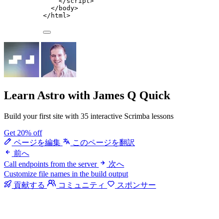
</
script
>
</
body
>
</
html
>
Learn Astro
with James Q Quick
Build your first site with 35 interactive Scrimba lessons
Get 20% off
ページを編集
このページを翻訳
前へ
Call endpoints from the server
次へ
Customize file names in the build output
貢献する
コミュニティ
スポンサー