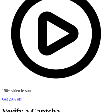
150+ video lessons
Get 20% off
Verify a Captcha