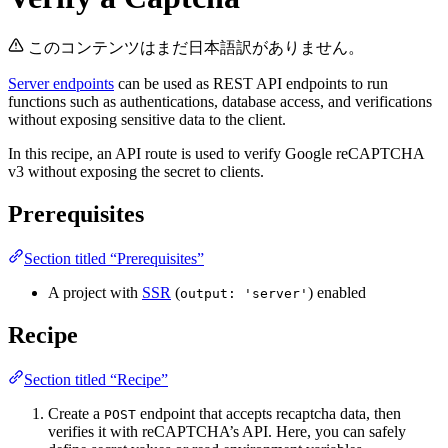
このコンテンツはまだ日本語訳がありません。
Server endpoints
can be used as REST API endpoints to run
functions such as authentications, database access, and verifications
without exposing sensitive data to the client.
In this recipe, an API route is used to verify Google reCAPTCHA
v3 without exposing the secret to clients.
Prerequisites
Section titled “Prerequisites”
A project with
SSR
(
) enabled
output: 'server'
Recipe
Section titled “Recipe”
Create a
endpoint that accepts recaptcha data, then
POST
verifies it with reCAPTCHA’s API. Here, you can safely