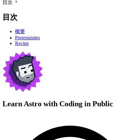
目次
目次
概要
Prerequisites
Recipe
Learn Astro with
Coding in Public