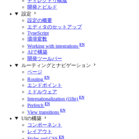
ディレクトリ構成
開発とビルド
設定
設定の概要
エディタのセットアップ
TypeScript
環境変数
Working with integrations
AIで構築
開発ツールバー
ルーティングとナビゲーション
ページ
Routing
エンドポイント
ミドルウェア
Internationalization (i18n)
Prefetch
View transitions
UIの構築
コンポーネント
レイアウト
Styles and CSS