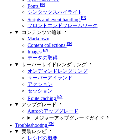
Fonts
シンタックスハイライト
Scripts and event handling
フロントエンドフレームワーク
コンテンツの追加
Markdown
Content collections
Images
データの取得
サーバーサイドレンダリング
オンデマンドレンダリング
サーバーアイランド
アクション
セッション
Route caching
アップグレード
Astroのアップグレード
メジャーアップグレードガイド
Troubleshooting
実装レシピ
レシピの概要