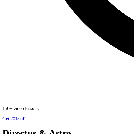
150+ video lessons
Get 20% off
Directus & Astro