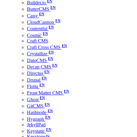
Builder.io
ButterCMS
Caisy
CloudCannon
Contentful
Cosmic
Craft CMS
Craft Cross CMS
Crystallize
DatoCMS
Decap CMS
Directus
Drupal
Flotiq
Front Matter CMS
Ghost
GitCMS
Hashnode
Hygraph
JekyllPad
Keystatic
KeystoneJS