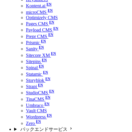
Kontent.ai
microCMS
Optimizely CMS
Pages CMS
Payload CMS
Prepr CMS
Prismic
Sanity
Sitecore XM
Sitepins
Spinal
Statamic
Storyblok
Strapi
StudioCMS
TinaCMS
Umbraco
Vault CMS
Wordpress
Zero
バックエンドサービス