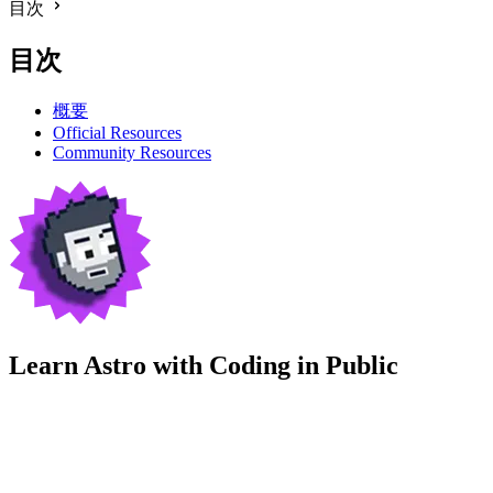
目次
目次
概要
Official Resources
Community Resources
Learn Astro with
Coding in Public