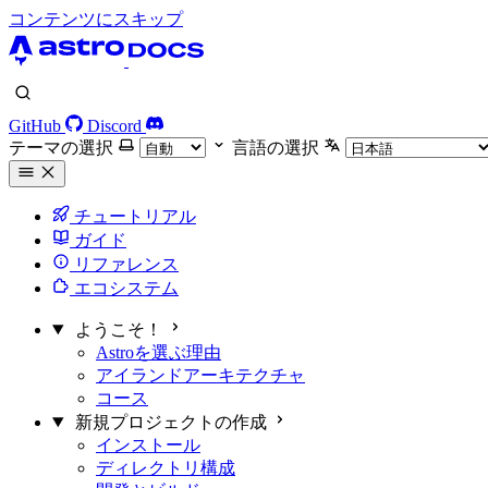
コンテンツにスキップ
GitHub
Discord
テーマの選択
言語の選択
チュートリアル
ガイド
リファレンス
エコシステム
ようこそ！
Astroを選ぶ理由
アイランドアーキテクチャ
コース
新規プロジェクトの作成
インストール
ディレクトリ構成