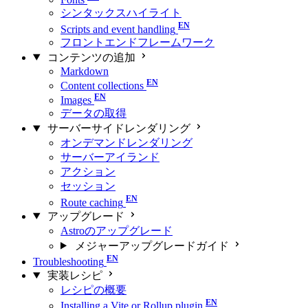
シンタックスハイライト
Scripts and event handling
フロントエンドフレームワーク
コンテンツの追加
Markdown
Content collections
Images
データの取得
サーバーサイドレンダリング
オンデマンドレンダリング
サーバーアイランド
アクション
セッション
Route caching
アップグレード
Astroのアップグレード
メジャーアップグレードガイド
Troubleshooting
実装レシピ
レシピの概要
Installing a Vite or Rollup plugin