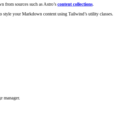
wn from sources such as Astro’s
content collections
.
o style your Markdown content using Tailwind’s utility classes.
ge manager.