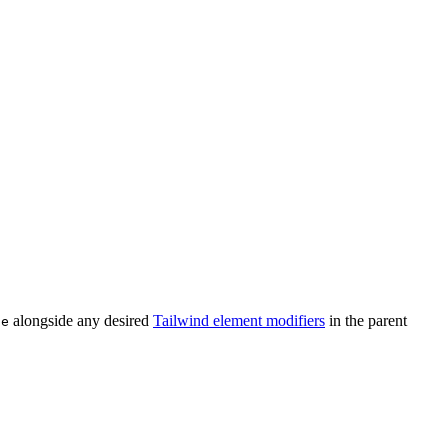
alongside any desired
Tailwind element modifiers
in the parent
se