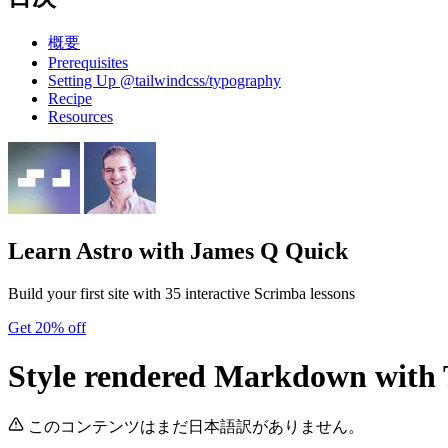
概要
Prerequisites
Setting Up @tailwindcss/typography
Recipe
Resources
Learn Astro
with James Q Quick
Build your first site with 35 interactive Scrimba lessons
Get 20% off
Style rendered Markdown with
このコンテンツはまだ日本語訳がありません。