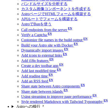
バンドルサイズを分析する
カスタム画像コンポーネントを作成する
AstroページでHTMLフォームを構築する
APIルートでフォームを構築する
AstroでBunを使う
Call endpoints from the server
Verify a Captcha
Customize file names in the build output
Build your Astro site with Docker
Dynamically import images
Add icons to external links
Add i18n features
Create a dev toolbar app
Add last modified time
Add reading time
Add an RSS feed
Share state between Astro components
Share state between islands
Using streaming to improve page performance
Style rendered Markdown with Tailwind Typography
Astroへの移行