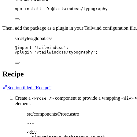
npm
install
-D
@tailwindcss/typography
Then, add the package as a plugin in your Tailwind configuration file.
src/styles/global.css
@import
'
tailwindcss
'
;
@plugin
 '@tailwindcss/typography';
Recipe
Section titled “Recipe”
Create a
component to provide a wrapping
w
<Prose />
<div>
element.
src/components/Prose.astro
---
---
<
div
class
=
"
prose dark:prose-invert