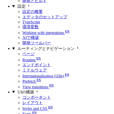
開発とビルド
設定
設定の概要
エディタのセットアップ
TypeScript
環境変数
Working with integrations
AIで構築
開発ツールバー
ルーティングとナビゲーション
ページ
Routing
エンドポイント
ミドルウェア
Internationalization (i18n)
Prefetch
View transitions
UIの構築
コンポーネント
レイアウト
Styles and CSS
Fonts