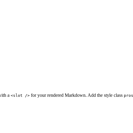
ith a
for your rendered Markdown. Add the style class
<slot />
pro