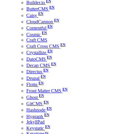
Builder.io
ButterCMS
Caisy
CloudCannon
Contentful
Cosmic
Craft CMS
Craft Cross CMS
Crystallize
DatoCMS
Decap CMS
Directus
Drupal
Flotiq
Front Matter CMS
Ghost
GitCMS
Hashnode
Hygraph
JekyllPad
Keystatic
KeystoneJS