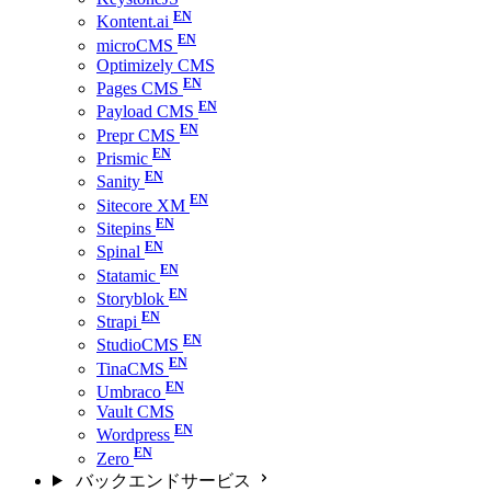
Kontent.ai
microCMS
Optimizely CMS
Pages CMS
Payload CMS
Prepr CMS
Prismic
Sanity
Sitecore XM
Sitepins
Spinal
Statamic
Storyblok
Strapi
StudioCMS
TinaCMS
Umbraco
Vault CMS
Wordpress
Zero
バックエンドサービス