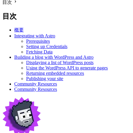
目次
目次
概要
Integrating with Astro
Prerequisites
Setting up Credentials
Fetching Data
Building a blog with WordPress and Astro
Displaying a list of WordPress posts
Using the WordPress API to generate pages
Returning embedded resources
Publishing your site
Community Resources
Community Resources