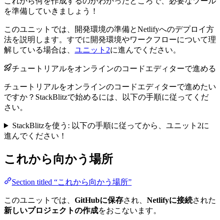
これから何を作成するのかわかったところで、必要なツール
を準備していきましょう！
このユニットでは、開発環境の準備とNetlifyへのデプロイ方
法を説明します。すでに開発環境やワークフローについて理
解している場合は、
ユニット2
に進んでください。
チュートリアルをオンラインのコードエディターで進める
チュートリアルをオンラインのコードエディターで進めたい
ですか？StackBlitzで始めるには、以下の手順に従ってくだ
さい。
StackBlitzを使う: 以下の手順に従ってから、ユニット2に
進んでください！
これから向かう場所
Section titled “これから向かう場所”
このユニットでは、
GitHubに保存
され、
Netlifyに接続
された
新しいプロジェクトの作成
をおこないます。