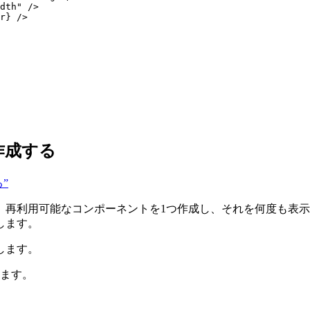
dth
"
 />
r
}
 />
作成する
る”
、再利用可能なコンポーネントを1つ作成し、それを何度も表
します。
します。
ます。