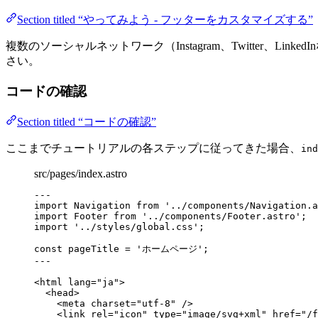
Section titled “やってみよう - フッターをカスタマイズする”
複数のソーシャルネットワーク（Instagram、Twitter
さい。
コードの確認
Section titled “コードの確認”
ここまでチュートリアルの各ステップに従ってきた場合、
ind
src/pages/index.astro
---
import
 Navigation 
from
'
../components/Navigation.a
import
 Footer 
from
'
../components/Footer.astro
'
;
import
'
../styles/global.css
'
;
const 
pageTitle
 = 
'
ホームページ
'
;
---
<
html
lang
=
"
ja
"
>
<
head
>
<
meta
charset
=
"
utf-8
"
 />
<
link
rel
=
"
icon
"
type
=
"
image/svg+xml
"
href
=
"
/f