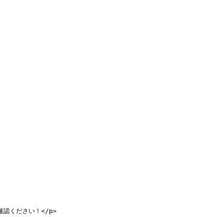
確認ください！
</
p
>