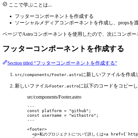
ここで学ぶことは...
フッターコンポーネントを作成する
ソーシャルメディアコンポーネントを作成し、propsを
ページでAstroコンポーネントを使用したので、次にコン
フッターコンポーネントを作成する
Section titled “フッターコンポーネントを作成する”
に新しいファイルを作成
src/components/Footer.astro
新しいファイル
に以下のコードをコピーし
Footer.astro
src/components/Footer.astro
---
const 
platform
 = 
"
github
"
;
const 
username
 = 
"
withastro
"
;
---
<
footer
>
<
p
>
私のプロジェクトについて詳しくは
<
a
href
=
{
`
http