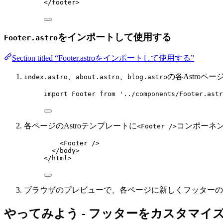
</
footer
>
をインポートして使用する
Footer.astro
Section titled “Footer.astroをインポートして使用する”
、
、
の各Astro
index.astro
about.astro
blog.astro
import
 Footer 
from
'
../components/Footer.astr
各ページのAstroテンプレートに
コンポーネ
<Footer />
<
Footer
 />
</
body
>
</
html
>
ブラウザのプレビューで、各ページに新しくフッターの
やってみよう - フッターをカスタマイ