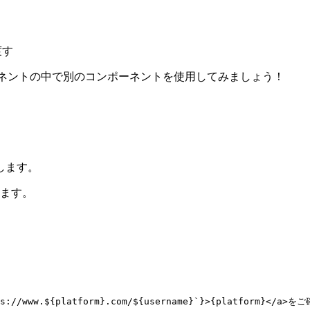
渡す
ポーネントの中で別のコンポーネントを使用してみましょう！
します。
ます。
s://www.
${
platform
}
.com/
${
username
}
`
}
>
{
platform
}
</
a
>
をご