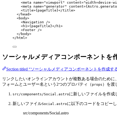
<
meta
name
=
"
viewport
"
content
=
"
width=device-wi
<
meta
name
=
"
generator
"
content
=
{
Astro
.
generato
<
title
>
{
pageTitle
}
</
title
>
</
head
>
<
body
>
<
Navigation
 />
<
h1
>
{
pageTitle
}
</
h1
>
<
Footer
 />
</
body
>
</
html
>
ソーシャルメディアコンポーネントを
Section titled “ソーシャルメディアコンポーネントを作成す
リンクしたいオンラインアカウントが複数ある場合のために
フォームとユーザー名という2つのプロパティ（
）を渡
props
に新しいファイルを作成
src/components/Social.astro
新しいファイル
に以下のコードをコピーし
Social.astro
src/components/Social.astro