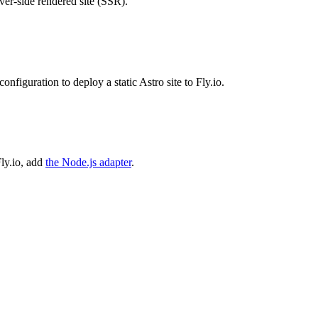
rver-side rendered site (SSR).
configuration to deploy a static Astro site to Fly.io.
ly.io, add
the Node.js adapter
.