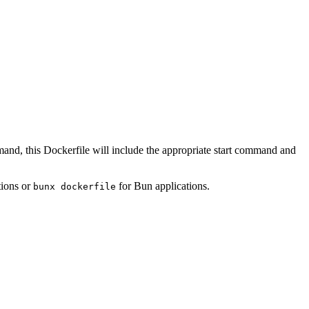
mand, this Dockerfile will include the appropriate start command and
tions or
for Bun applications.
bunx dockerfile