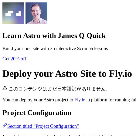
Learn Astro
with James Q Quick
Build your first site with 35 interactive Scrimba lessons
Get 20% off
Deploy your Astro Site to Fly.io
このコンテンツはまだ日本語訳がありません。
You can deploy your Astro project to
Fly.io
, a platform for running fu
Project Configuration
Section titled “Project Configuration”