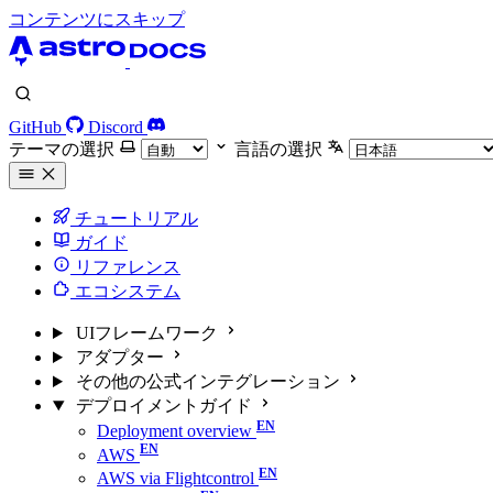
コンテンツにスキップ
GitHub
Discord
テーマの選択
言語の選択
チュートリアル
ガイド
リファレンス
エコシステム
UIフレームワーク
アダプター
その他の公式インテグレーション
デプロイメントガイド
Deployment overview
AWS
AWS via Flightcontrol