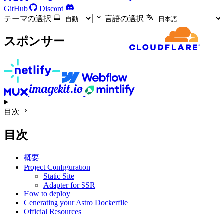
GitHub
Discord
テーマの選択
言語の選択
スポンサー
目次
目次
概要
Project Configuration
Static Site
Adapter for SSR
How to deploy
Generating your Astro Dockerfile
Official Resources