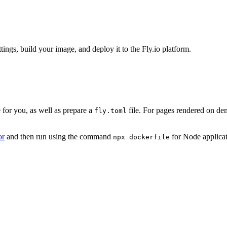
ttings, build your image, and deploy it to the Fly.io platform.
 for you, as well as prepare a
file. For pages rendered on de
fly.toml
or
and then run using the command
for Node applica
npx dockerfile