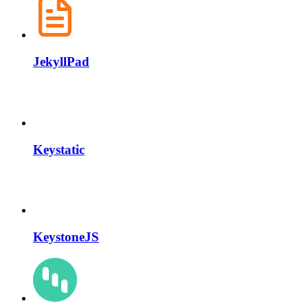
JekyllPad
Keystatic
KeystoneJS