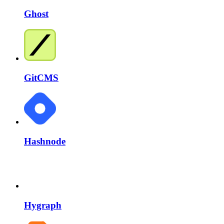
Ghost
GitCMS
Hashnode
Hygraph