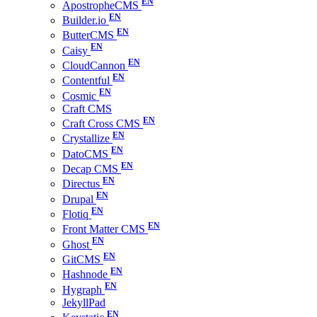
ApostropheCMS
Builder.io
ButterCMS
Caisy
CloudCannon
Contentful
Cosmic
Craft CMS
Craft Cross CMS
Crystallize
DatoCMS
Decap CMS
Directus
Drupal
Flotiq
Front Matter CMS
Ghost
GitCMS
Hashnode
Hygraph
JekyllPad