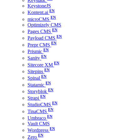
Keystatic
KeystoneJS
Kontent.ai
microCMS
Optimizely CMS
Pages CMS
Payload CMS
Prepr CMS
Prismic
Sanity
Sitecore XM
Sitepins
Spinal
Statamic
Storyblok
Strapi
StudioCMS
TinaCMS
Umbraco
Vault CMS
Wordpress
Zero