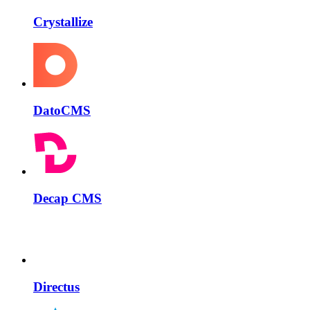
Crystallize
DatoCMS
Decap CMS
Directus