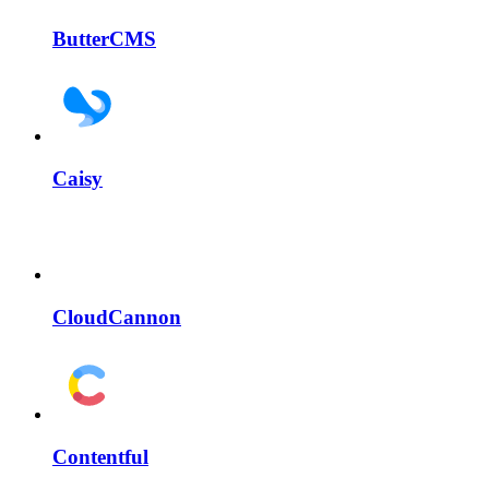
ButterCMS
Caisy
CloudCannon
Contentful