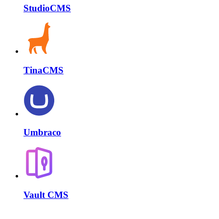
StudioCMS
TinaCMS
Umbraco
Vault CMS