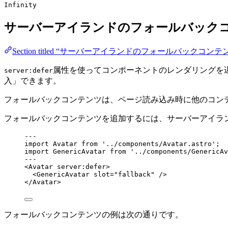
Infinity
サーバーアイランドのフォールバック
Section titled “サーバーアイランドのフォールバックコンテ
属性を使ってコンポーネントのレンダリングを
server:defer
入」できます。
フォールバックコンテンツは、ページ読み込み時に他のコン
フォールバックコンテンツを追加するには、サーバーアイラン
---
import
 Avatar 
from
'
../components/Avatar.astro
'
;
import
 GenericAvatar 
from
'
../components/GenericAv
---
<
Avatar
server:defer
>
<
GenericAvatar
slot
=
"
fallback
"
 />
</
Avatar
>
フォールバックコンテンツの例は次の通りです。