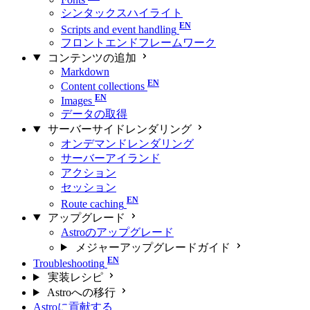
シンタックスハイライト
Scripts and event handling
フロントエンドフレームワーク
コンテンツの追加
Markdown
Content collections
Images
データの取得
サーバーサイドレンダリング
オンデマンドレンダリング
サーバーアイランド
アクション
セッション
Route caching
アップグレード
Astroのアップグレード
メジャーアップグレードガイド
Troubleshooting
実装レシピ
Astroへの移行
Astroに貢献する