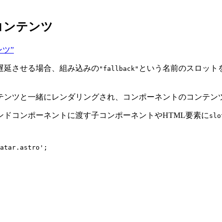
コンテンツ
ンツ”
遅延させる場合、組み込みの
という名前のスロット
"fallback"
テンツと一緒にレンダリングされ、コンポーネントのコンテン
ドコンポーネントに渡す子コンポーネントやHTML要素に
slo
atar.astro
'
;