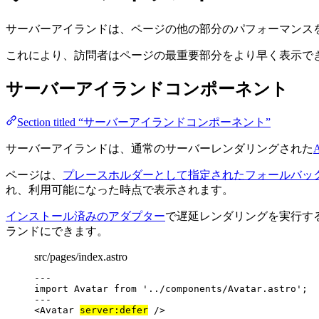
サーバーアイランドは、ページの他の部分のパフォーマンス
これにより、訪問者はページの最重要部分をより早く表示で
サーバーアイランドコンポーネント
Section titled “サーバーアイランドコンポーネント”
サーバーアイランドは、通常のサーバーレンダリングされた
ページは、
プレースホルダーとして指定されたフォールバッ
れ、利用可能になった時点で表示されます。
インストール済みのアダプター
で遅延レンダリングを実行す
ランドにできます。
src/pages/index.astro
---
import
 Avatar 
from
'
../components/Avatar.astro
'
;
---
<
Avatar
server:defer
 />