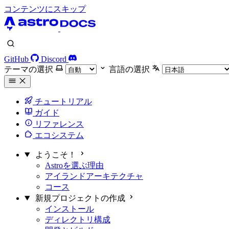
コンテンツにスキップ
GitHub
Discord
テーマの選択
言語の選択
チュートリアル
ガイド
リファレンス
エコシステム
ようこそ！
Astroを選ぶ理由
アイランドアーキテクチャ
コース
新規プロジェクトの作成
インストール
ディレクトリ構成