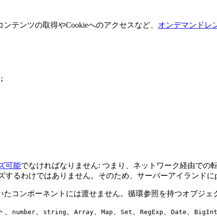
テンツの取得やCookieへのアクセスなど、
オンデマンドレ
;
ズ可能
でなければなりません: つまり、ネットワーク経由での
イズするわけではありません。そのため、サーバーアイランドにp
いたコンポーネントには渡せません。循環参照を持つオブジェ
ト、
、
、
、
、
、
、
、
number
string
Array
Map
Set
RegExp
Date
BigIn