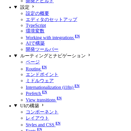
開発とビルド
設定
設定の概要
エディタのセットアップ
TypeScript
環境変数
Working with integrations
AIで構築
開発ツールバー
ルーティングとナビゲーション
ページ
Routing
エンドポイント
ミドルウェア
Internationalization (i18n)
Prefetch
View transitions
UIの構築
コンポーネント
レイアウト
Styles and CSS
Fonts