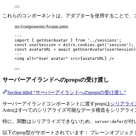
これらのコンポーネントは、アダプターを使用することで、コン
src/components/Avatar.astro
---
import
 { getUserAvatar } 
from
'
../sessions
'
;
const 
userSession
 = 
Astro
.
cookies
.
get
(
'
session
'
);
const 
avatarURL
 = await 
getUserAvatar
(userSession)
---
<
img
alt
=
"
User avatar
"
src
=
{
avatarURL
}
 />
サーバーアイランドへのpropsの受け渡し
Section titled “サーバーアイランドへのpropsの受け渡し”
サーバーアイランドコンポーネントに渡すpropsは
シリアライ
Astroはすべてのシリアライズ可能なデータ構造をシリアラ
特に、関数はシリアライズできないため、
が付
server:defer
以下のprop型がサポートされています： プレーンオブジェク