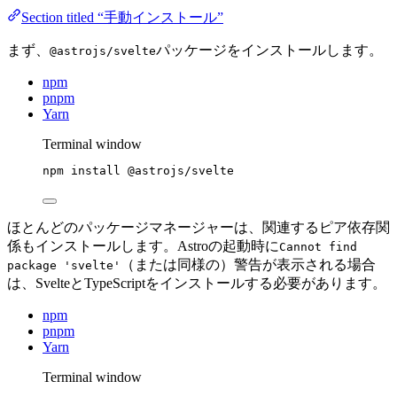
Section titled “手動インストール”
まず、
パッケージをインストールします。
@astrojs/svelte
npm
pnpm
Yarn
Terminal window
npm
install
@astrojs/svelte
ほとんどのパッケージマネージャーは、関連するピア依存関
係もインストールします。Astroの起動時に
Cannot find
（または同様の）警告が表示される場合
package 'svelte'
は、SvelteとTypeScriptをインストールする必要があります。
npm
pnpm
Yarn
Terminal window