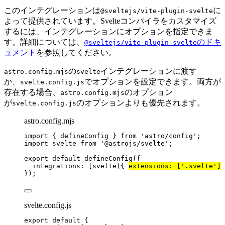
このインテグレーションは
に
@sveltejs/vite-plugin-svelte
よって提供されています。Svelteコンパイラをカスタマイズ
するには、インテグレーションにオプションを指定できま
す。詳細については、
のドキ
@sveltejs/vite-plugin-svelte
ュメント
を参照してください。
の
インテグレーションに渡す
astro.config.mjs
svelte
か、
でオプションを設定できます。両方が
svelte.config.js
存在する場合、
のオプション
astro.config.mjs
が
のオプションよりも優先されます。
svelte.config.js
astro.config.mjs
import
 { defineConfig } 
from
'
astro/config
'
;
import
 svelte 
from
'
@astrojs/svelte
'
;
export
default
defineConfig
({
integrations: [
svelte
({ 
extensions: [
'
.svelte
'
]
 
});
svelte.config.js
export
default
 {