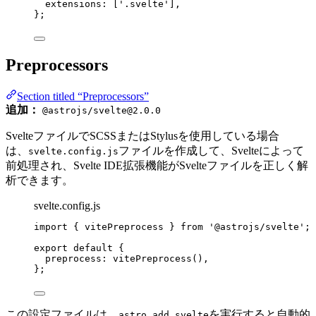
extensions: [
'
.svelte
'
],
};
Preprocessors
Section titled “Preprocessors”
追加：
@astrojs/svelte@2.0.0
SvelteファイルでSCSSまたはStylusを使用している場合
は、
ファイルを作成して、Svelteによって
svelte.config.js
前処理され、Svelte IDE拡張機能がSvelteファイルを正しく解
析できます。
svelte.config.js
import
 { vitePreprocess } 
from
'
@astrojs/svelte
'
;
export
default
 {
preprocess: 
vitePreprocess
(),
};
この設定ファイルは、
を実行すると自動的
astro add svelte