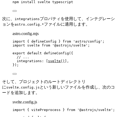
npm
install
svelte
typescript
次に、
プロパティを使用して、インテグレーシ
integrations
ョンを
ファイルに適用します。
astro.config.*
astro.config.mjs
import
 { defineConfig } 
from
'
astro/config
'
;
import
 svelte 
from
'
@astrojs/svelte
'
;
export
default
defineConfig
({
// ...
integrations: [
svelte
()
],
});
そして、プロジェクトのルートディレクトリ
に
という新しいファイルを作成し、次のコ
svelte.config.js
ードを追加します。
svelte.config.js
import
 { vitePreprocess } 
from
'
@astrojs/svelte
'
;