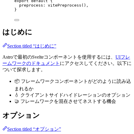
export
default
 {
preprocess: 
vitePreprocess
(),
}
はじめに
Section titled “はじめに”
Astroで最初のSvelteコンポーネントを使用するには、
UIフレ
ームワークのドキュメント
にアクセスしてください。以下に
ついて探求します。
📦 フレームワークコンポーネントがどのように読み込
まれるか
💧 クライアントサイドハイドレーションのオプション
🤝 フレームワークを混在させてネストする機会
オプション
Section titled “オプション”