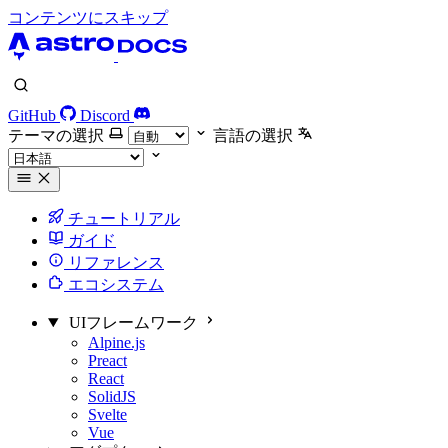
コンテンツにスキップ
GitHub
Discord
テーマの選択
言語の選択
チュートリアル
ガイド
リファレンス
エコシステム
UIフレームワーク
Alpine.js
Preact
React
SolidJS
Svelte
Vue