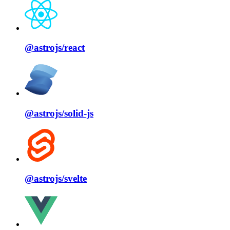
@astrojs/
react
@astrojs/
solid⁠-⁠js
@astrojs/
svelte