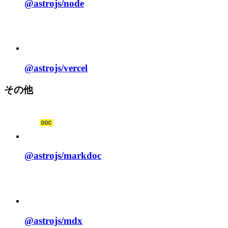
@astrojs/
node
@astrojs/
vercel
その他
@astrojs/
markdoc
@astrojs/
mdx