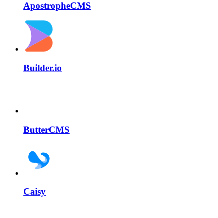
ApostropheCMS
Builder.io
ButterCMS
Caisy