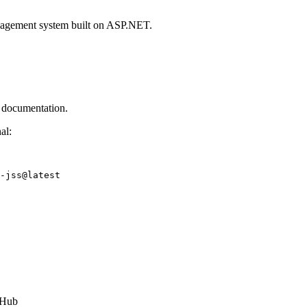
anagement system built on ASP.NET.
l documentation.
al:
-jss@latest
tHub