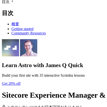
目次
目次
概要
Getting started
Community Resources
Learn Astro
with James Q Quick
Build your first site with 35 interactive Scrimba lessons
Get 20% off
Sitecore Experience Manager &