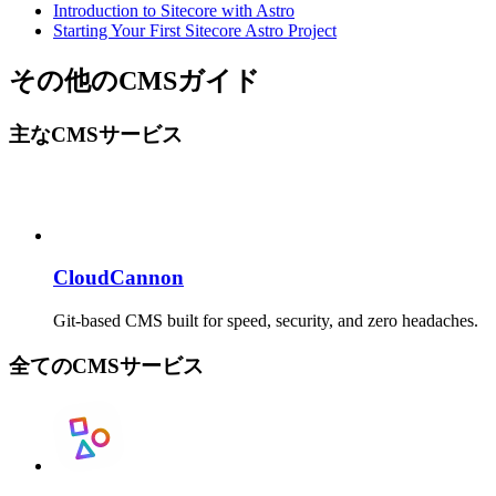
Introduction to Sitecore with Astro
Starting Your First Sitecore Astro Project
その他のCMSガイド
主なCMSサービス
CloudCannon
Git-based CMS built for speed, security, and zero headaches.
全てのCMSサービス