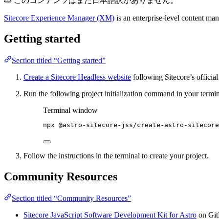
このコンテンツはまだ日本語訳がありません。
Sitecore Experience Manager (XM)
is an enterprise-level content m
Getting started
Section titled “Getting started”
Create a Sitecore Headless website
following Sitecore’s officia
Run the following project initialization command in your termin
Terminal window
npx
@astro-sitecore-jss/create-astro-sitecore
Follow the instructions in the terminal to create your project.
Community Resources
Section titled “Community Resources”
Sitecore JavaScript Software Development Kit for Astro
on Gi