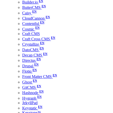
Builder.io
ButterCMS
Caisy
CloudCannon
Contentful
Cosmic
Craft CMS
Craft Cross CMS
Crystallize
DatoCMS
Decap CMS
Directus
Drupal
Flotiq
Front Matter CMS
Ghost
GitCMS
Hashnode
Hygraph
JekyllPad
Keystatic
KeystoneJS