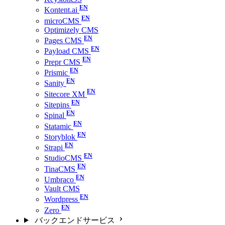
Kontent.ai
microCMS
Optimizely CMS
Pages CMS
Payload CMS
Prepr CMS
Prismic
Sanity
Sitecore XM
Sitepins
Spinal
Statamic
Storyblok
Strapi
StudioCMS
TinaCMS
Umbraco
Vault CMS
Wordpress
Zero
バックエンドサービス