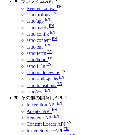
ランタイムAPI
Render context
astro:actions
astro/app
astro:assets
astro:config
astro:content
astro:env
astro/fetch
astro/hono
astro:i18n
astro:middleware
astro:static-paths
astro:transitions
astro/zod
その他の開発用API
Integration API
Adapter API
Renderer API
Content Loader API
Image Service API