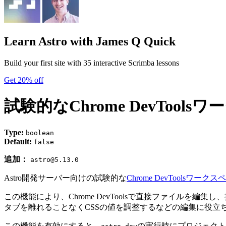
Learn Astro
with James Q Quick
Build your first site with 35 interactive Scrimba lessons
Get 20% off
試験的なChrome DevTools
Type:
boolean
Default:
false
追加：
astro@5.13.0
Astro開発サーバー向けの試験的な
Chrome DevToolsワーク
この機能により、Chrome DevToolsで直接ファイル
タブを離れることなくCSSの値を調整するなどの編集に役立
この機能を有効にすると、
の実行時にプロジェクト用