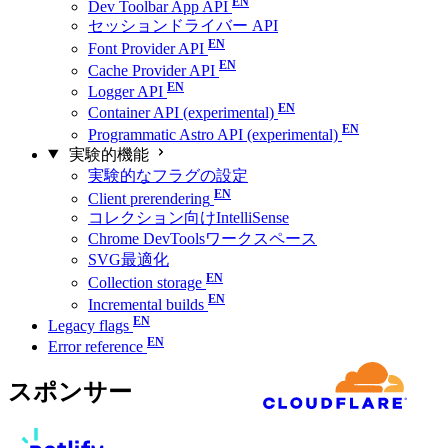
Dev Toolbar App API
セッションドライバー API
Font Provider API
Cache Provider API
Logger API
Container API (experimental)
Programmatic Astro API (experimental)
実験的機能
実験的なフラグの設定
Client prerendering
コレクション向けIntelliSense
Chrome DevToolsワークスペース
SVG最適化
Collection storage
Incremental builds
Legacy flags
Error reference
スポンサー