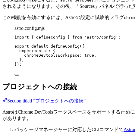
astro dev
されるようになります。その後、「Sources」パネルで行
この機能を有効にするには、Astroの設定に試験的フラグ
chro
astro.config.mjs
import
 { defineConfig } 
from
'
astro/config
'
;
export
default
defineConfig
({
experimental: {
chromeDevtoolsWorkspace: 
true
,
},
});
プロジェクトへの接続
Section titled “プロジェクトへの接続”
AstroはChrome DevToolsワークスペースをサポ
があります。
パッケージマネージャーに対応したCLIコマンドで
Ast