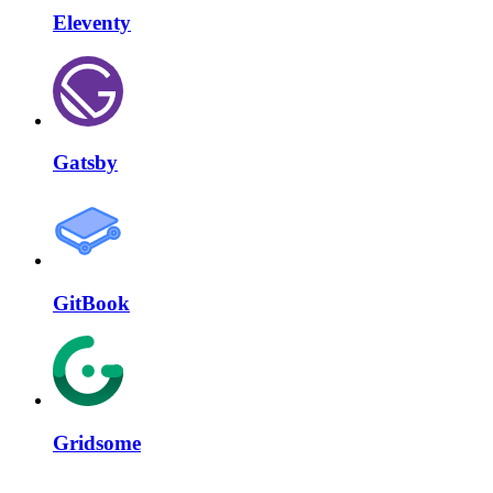
Eleventy
Gatsby
GitBook
Gridsome