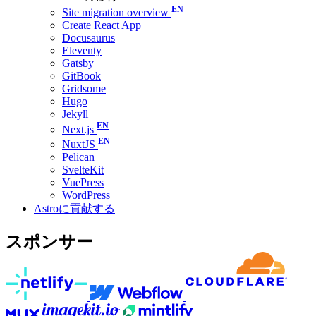
Site migration overview
Create React App
Docusaurus
Eleventy
Gatsby
GitBook
Gridsome
Hugo
Jekyll
Next.js
NuxtJS
Pelican
SvelteKit
VuePress
WordPress
Astroに貢献する
スポンサー