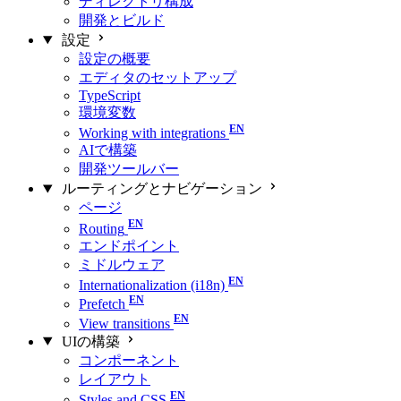
ディレクトリ構成
開発とビルド
設定
設定の概要
エディタのセットアップ
TypeScript
環境変数
Working with integrations
AIで構築
開発ツールバー
ルーティングとナビゲーション
ページ
Routing
エンドポイント
ミドルウェア
Internationalization (i18n)
Prefetch
View transitions
UIの構築
コンポーネント
レイアウト
Styles and CSS