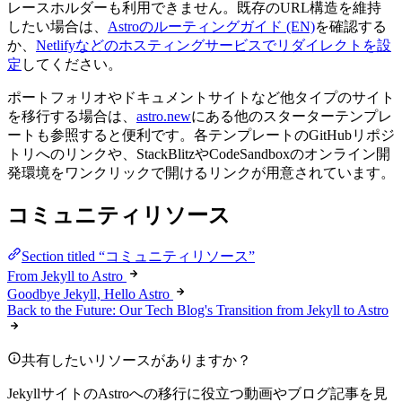
レースホルダーも利用できません。既存のURL構造を維持
したい場合は、
Astroのルーティングガイド (EN)
を確認する
か、
Netlifyなどのホスティングサービスでリダイレクトを設
定
してください。
ポートフォリオやドキュメントサイトなど他タイプのサイト
を移行する場合は、
astro.new
にある他のスターターテンプレ
ートも参照すると便利です。各テンプレートのGitHubリポジ
トリへのリンクや、StackBlitzやCodeSandboxのオンライン開
発環境をワンクリックで開けるリンクが用意されています。
コミュニティリソース
Section titled “コミュニティリソース”
From Jekyll to Astro
Goodbye Jekyll, Hello Astro
Back to the Future: Our Tech Blog's Transition from Jekyll to Astro
共有したいリソースがありますか？
JekyllサイトのAstroへの移行に役立つ動画やブログ記事を見