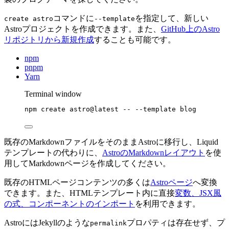
コマンドに
を指定して、新しい
create astro
--template
Astroプロジェクトを作成できます。また、
GitHub上のAstro
リポジトリから新規作成
することも可能です。
npm
pnpm
Yarn
Terminal window
npm
create
astro@latest
--
--template
blog
既存のMarkdownファイルをそのままAstroに移行し、Liquid
テンプレートの代わりに、
AstroのMarkdownレイアウト
を使
用してMarkdownページを作成してください。
既存のHTMLページコンテンツの多くは
Astroページ
へ変換
できます。また、HTMLテンプレート内に直接
変数、JSX風
の式、コンポーネントのインポート
を利用できます。
AstroにはJekyllのような
プロパティは存在せず、プ
permalink