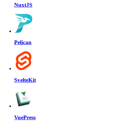
NuxtJS
Pelican
SvelteKit
VuePress