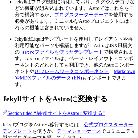
Jekyllはブログ機能に特化しており、タグやカテゴリな
どの機能が組み込まれています。Astroではこれらを自
分で構築するか、
ブログスターターテーマ
を使用する
必要があります。ミニマルなAstroプロジェクトにはこ
れらの機能は含まれていません。
JekyllはLiquidテンプレートを使用してレイアウトや再
利用可能なパーツを構築しますが、AstroはJSX風構文
の
ファイルを使ったテンプレート
で構成されま
.astro
す。
ファイルは、ページ・レイアウト・コンポ
.astro
ーネントのどれとしても利用でき、他のAstroコンポー
ネントや
UIフレームワークコンポーネント
、
Markdown
やMDXファイルのデータ (EN)
もインポートできま
す。
JekyllサイトをAstroに変換する
Section titled “JekyllサイトをAstroに変換する”
JekyllブログをAstroへ移行するには、
公式ブログスターター
テンプレート
を使うか、
テーマショーケース
でコミュニティ
製のブログテーマを探してください。