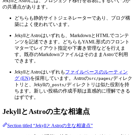
JekyllとAstroには、プロジェクト移行を容易にするいくつか
の共通点があります。
どちらも静的サイトジェネレーターであり、ブログ構
築によく使われています。
JekyllとAstroはいずれも、MarkdownとHTMLでコンテ
ンツを記述できます。どちらもYAML形式のフロント
マターでレイアウト指定や下書き管理などを行えま
す。既存のMarkdownファイルはそのままAstroで利用
できます。
JekyllとAstroはいずれも
ファイルベースのルーティン
グ (EN)
を採用しています。Astroの
ディレク
src/pages/
トリと、Jekyllの
ディレクトリは似た役割を持
_posts/
ちます。新しい投稿の作成手順は直感的に理解できる
はずです。
JekyllとAstroの主な相違点
Section titled “JekyllとAstroの主な相違点”