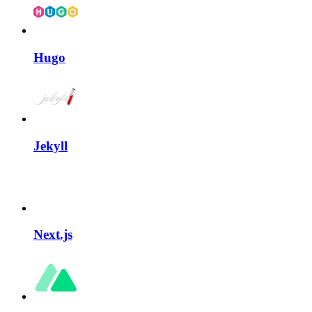
Hugo
Jekyll
Next.js