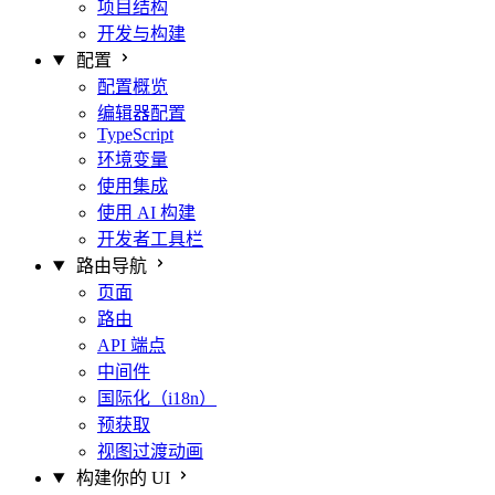
项目结构
开发与构建
配置
配置概览
编辑器配置
TypeScript
环境变量
使用集成
使用 AI 构建
开发者工具栏
路由导航
页面
路由
API 端点
中间件
国际化（i18n）
预获取
视图过渡动画
构建你的 UI