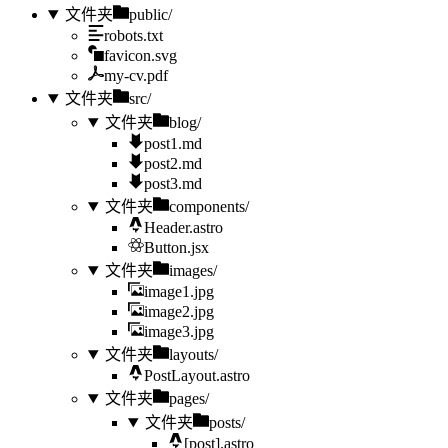
文件夹
public/
robots.txt
favicon.svg
my-cv.pdf
文件夹
src/
文件夹
blog/
post1.md
post2.md
post3.md
文件夹
components/
Header.astro
Button.jsx
文件夹
images/
image1.jpg
image2.jpg
image3.jpg
文件夹
layouts/
PostLayout.astro
文件夹
pages/
文件夹
posts/
[post].astro