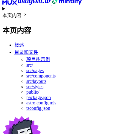
本页内容
本页内容
概述
目录和文件
项目树示例
src/
src/pages
src/components
src/layouts
src/styles
public/
package.json
astro.config.mjs
tsconfig.json