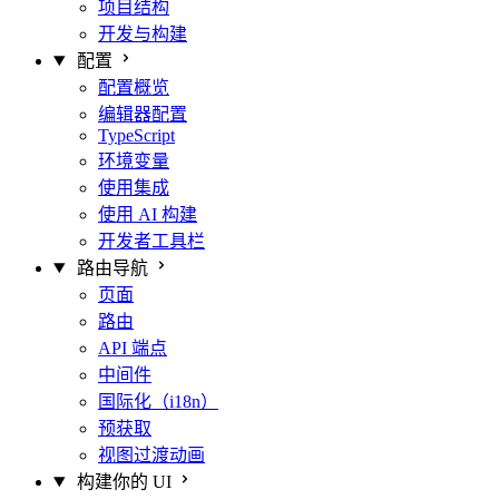
项目结构
开发与构建
配置
配置概览
编辑器配置
TypeScript
环境变量
使用集成
使用 AI 构建
开发者工具栏
路由导航
页面
路由
API 端点
中间件
国际化（i18n）
预获取
视图过渡动画
构建你的 UI